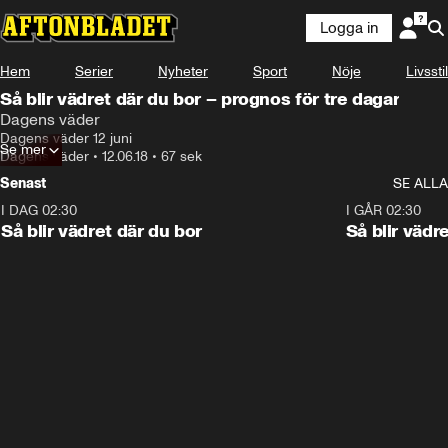
Logga in
Hem
Serier
Nyheter
Sport
Nöje
Livsstil
Så blir vädret där du bor – prognos för tre dagar
Dagens väder
Dagens väder 12 juni
Se mer
Dagens väder
•
12.06.18
•
67 sek
Senast
SE ALLA
I DAG 02:30
1:06
I GÅR 02:30
Så blir vädret där du bor
Så blir vädr