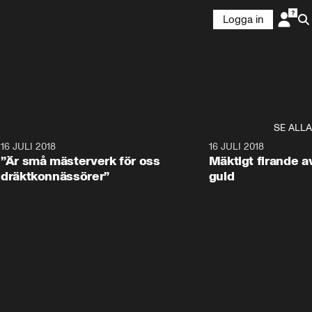
Logga in
SE ALLA
9
16 JULI 2018
1:05:59
16 JULI 2018
”Är små mästerverk för oss
Mäktigt firande a
dräktkonnässörer”
guld