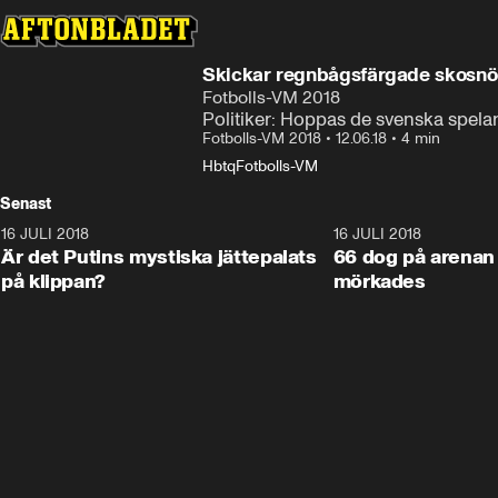
Skickar regnbågsfärgade skosnör
Fotbolls-VM 2018
Politiker: Hoppas de svenska spel
Fotbolls-VM 2018
•
12.06.18
•
4 min
Hbtq
Fotbolls-VM
Senast
16 JULI 2018
1:05:59
16 JULI 2018
Är det Putins mystiska jättepalats
66 dog på arenan 
på klippan?
mörkades