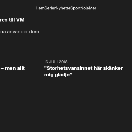
Hem
Serier
Nyheter
Sport
Nöje
Mer
Livsstil
en till VM
arna använder dem
1:05:59
16 JULI 2018
1:05:5
– men allt
”Storhetsvansinnet här skänker
mig glädje”