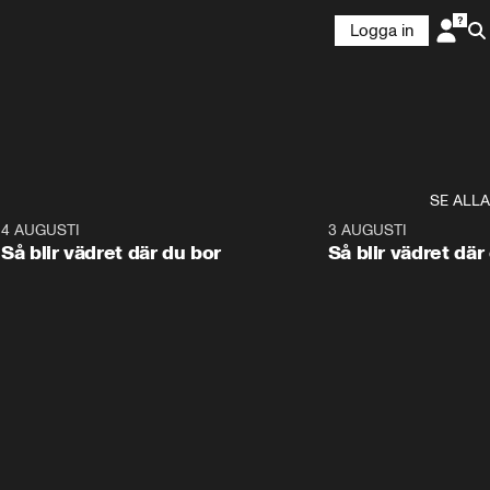
Logga in
SE ALLA
6
4 AUGUSTI
1:06
3 AUGUSTI
Så blir vädret där du bor
Så blir vädret där