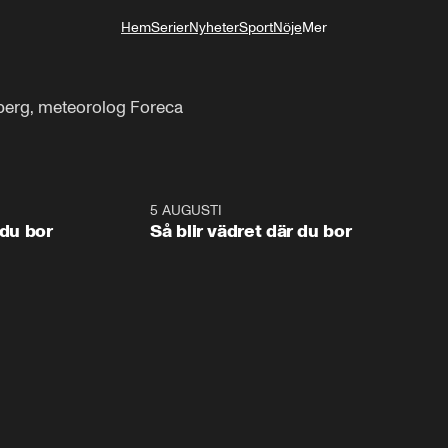
Hem
Serier
Nyheter
Sport
Nöje
Mer
Livsstil
erg, meteorolog Foreca
1:06
5 AUGUSTI
1:0
 du bor
Så blir vädret där du bor