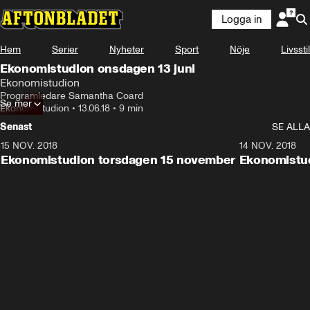
Logga in
Hem
Serier
Nyheter
Sport
Nöje
Livsstil
Ekonomistudion onsdagen 13 juni
Ekonomistudion
Programledare Samantha Coard
Se mer
Ekonomistudion
•
13.06.18
•
9 min
Senast
SE ALLA
15 NOV. 2018
10:48
14 NOV. 2018
Ekonomistudion torsdagen 15 november
Ekonomistu