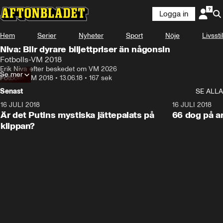
Logga in
Hem
Serier
Nyheter
Sport
Nöje
Livsstil
Niva: Blir dyrare biljettpriser än någonsin
Fotbolls-VM 2018
Erik Niva efter beskedet om VM 2026
Se mer
Fotbolls-VM 2018
•
13.06.18
•
167 sek
Senast
SE ALLA
16 JULI 2018
1:05:59
16 JULI 2018
Är det Putins mystiska jättepalats på
66 dog på a
klippan?