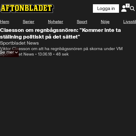
Logga in
Laddar ...
Hem
Serier
Nyheter
Sport
Nöje
Livsstil
Claesson om regnbågssnören: "Kommer inte ta
ställning politiskt på det sättet"
Sportbladet News
Viktor Claesson om att ha regnbågssnören på skorna under VM
Se mer
Sportbladet News
•
13.06.18
•
48 sek