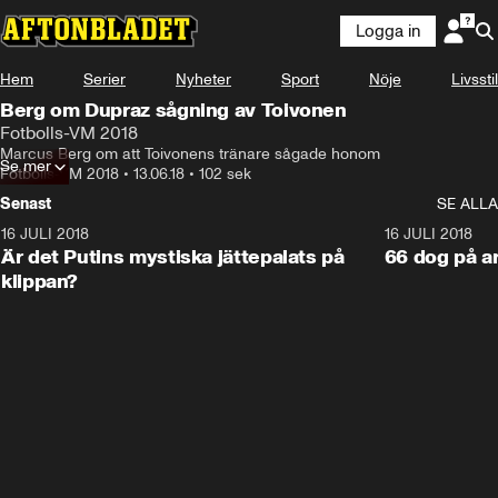
Logga in
Hem
Serier
Nyheter
Sport
Nöje
Livsstil
Berg om Dupraz sågning av Toivonen
Fotbolls-VM 2018
Marcus Berg om att Toivonens tränare sågade honom
Se mer
Fotbolls-VM 2018
•
13.06.18
•
102 sek
Senast
SE ALLA
16 JULI 2018
1:05:59
16 JULI 2018
Är det Putins mystiska jättepalats på
66 dog på a
klippan?