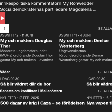
inrikespolitiska kommentatorn My Rohwedder 
Socialdemokraternas partiledare Magdalena 
Andersson till svars.
1
SE ALLA
AVSNITT 12
•
11 JUNI
26:27
AVSNITT 11
•
4 JUNI
2
My och makten: Douglas
My och makten: Denice
Thor
Westerberg
Moderata ungdomsförbundet 
Ungsvenskarnas 
(MUF:s) ordförande Douglas Thor 
förbundsordförande Denice 
gästar My och makten. I avsnittet 
Westerberg gästar My och makten.
diskuteras tonårsutvisningarna och 
avsnittet diskuteras migrationsfrå
hur Moderaterna ska locka väljare till 
och hur SD ska locka kvinnliga 
Väder
SE ALLA
valet i höst. 
väljare. 
I DAG 02:30
1:06
I GÅR 02:30
Så blir vädret där du bor
Så blir vädr
Senaste om konflikten i Mellanöstern
SE ALLA
NYHETER
•
17 FEB. 2025
0:45
NYHETER
•
16 F
500 dagar av krig i Gaza – se förödelsen
Nya vapen ti