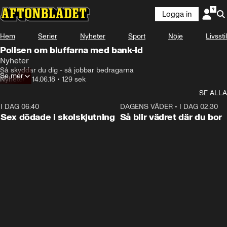
Logga in
Hem
Serier
Nyheter
Sport
Nöje
Livsstil
Polisen om bluffarna med bank-id
Nyheter
Så skyddar du dig - så jobbar bedragarna
Se mer
Nyheter
•
14.06.18
•
129 sek
SE ALLA
I DAG 06:40
0:35
DAGENS VÄDER
•
I DAG 02:30
Sex dödade i skolskjutning
Så blir vädret där du bor