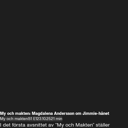
My och makten: Magdalena Andersson om Jimmie-hånet
My och makten
S1 E1
23.10.25
21 min
I det första avsnittet av ”My och Makten” ställer 