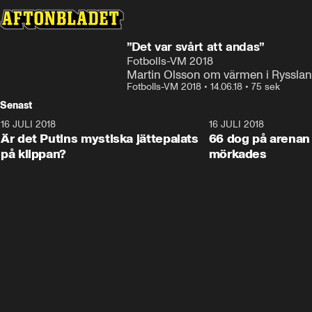
”Det var svårt att andas”
Fotbolls-VM 2018
Martin Olsson om värmen i Ryssla
Fotbolls-VM 2018
•
14.06.18
•
75 sek
Senast
16 JULI 2018
1:05:59
16 JULI 2018
Är det Putins mystiska jättepalats
66 dog på arenan 
på klippan?
mörkades