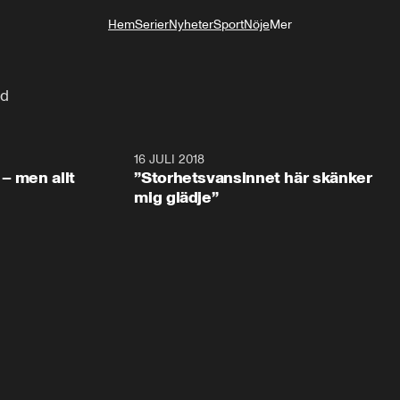
Hem
Serier
Nyheter
Sport
Nöje
Mer
Livsstil
nd
1:05:59
16 JULI 2018
1:05:5
– men allt
”Storhetsvansinnet här skänker
mig glädje”