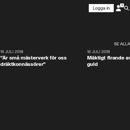
Logga in
SE ALLA
9
16 JULI 2018
1:05:59
16 JULI 2018
”Är små mästerverk för oss
Mäktigt firande a
dräktkonnässörer”
guld