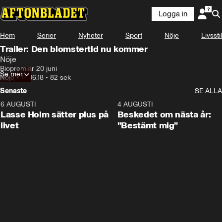
Logga in
Hem
Serier
Nyheter
Sport
Nöje
Livsstil
Trailer: Den blomstertid nu kommer
Nöje
Biopremiär 20 juni
Se mer
Nöje
•
14.06.18
•
82 sek
Senaste
SE ALLA
6 AUGUSTI
1:04
4 AUGUSTI
Lasse Holm sätter plus på
Beskedet om nästa år:
livet
”Bestämt mig”