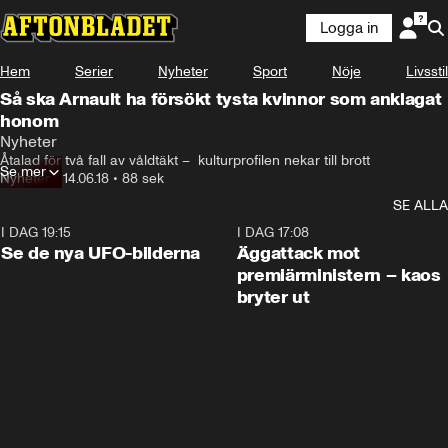
Logga in
Hem
Serier
Nyheter
Sport
Nöje
Livsstil
Så ska Arnault ha försökt tysta kvinnor som anklagat
honom
Nyheter
Åtalad för två fall av våldtäkt –  kulturprofilen nekar till brott
Se mer
Nyheter
•
14.06.18
•
88 sek
SE ALLA
I DAG 19:15
0:36
I DAG 17:08
Se de nya UFO-bilderna
Äggattack mot
premiärministern – kaos
bryter ut