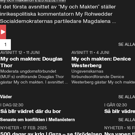
My och makten
S1 E1
23.10.25
21 min
I det första avsnittet av ”My och Makten” ställer 
inrikespolitiska kommentatorn My Rohwedder 
Socialdemokraternas partiledare Magdalena 
Andersson till svars.
1
SE ALLA
AVSNITT 12
•
11 JUNI
26:27
AVSNITT 11
•
4 JUNI
2
My och makten: Douglas
My och makten: Denice
Thor
Westerberg
Moderata ungdomsförbundet 
Ungsvenskarnas 
(MUF:s) ordförande Douglas Thor 
förbundsordförande Denice 
gästar My och makten. I avsnittet 
Westerberg gästar My och makten.
diskuteras tonårsutvisningarna och 
avsnittet diskuteras migrationsfrå
hur Moderaterna ska locka väljare till 
och hur SD ska locka kvinnliga 
Väder
SE ALLA
valet i höst. 
väljare. 
I DAG 02:30
1:06
I GÅR 02:30
Så blir vädret där du bor
Så blir vädr
Senaste om konflikten i Mellanöstern
SE ALLA
NYHETER
•
17 FEB. 2025
0:45
NYHETER
•
16 F
500 dagar av krig i Gaza – se förödelsen
Nya vapen ti