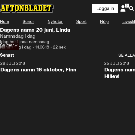
Logga in
Hem
Serier
Nyheter
Sport
Nöje
Livsstil
Dagens namn 20 juni, Linda
Namnsdag i dag
Idag har Linda namnsdag
Se mer
Namnsdag i dag
•
14.06.18
•
22 sek
Senast
SE ALLA
26 JULI 2018
0:22
25 JULI 2018
Dagens namn 16 oktober, Finn
Dagens namn
Hillevi