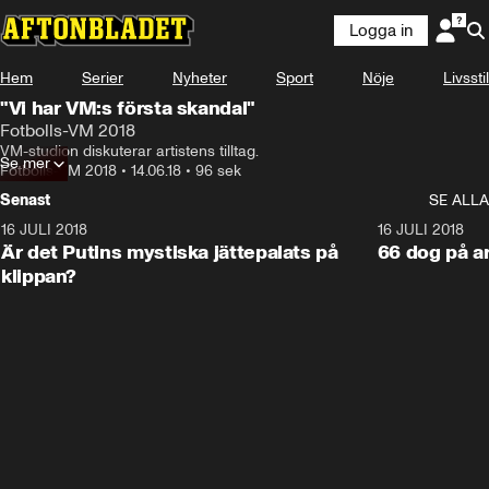
Logga in
Hem
Serier
Nyheter
Sport
Nöje
Livsstil
"Vi har VM:s första skandal"
Fotbolls-VM 2018
VM-studion diskuterar artistens tilltag.
Se mer
Fotbolls-VM 2018
•
14.06.18
•
96 sek
Senast
SE ALLA
16 JULI 2018
1:05:59
16 JULI 2018
Är det Putins mystiska jättepalats på
66 dog på a
klippan?