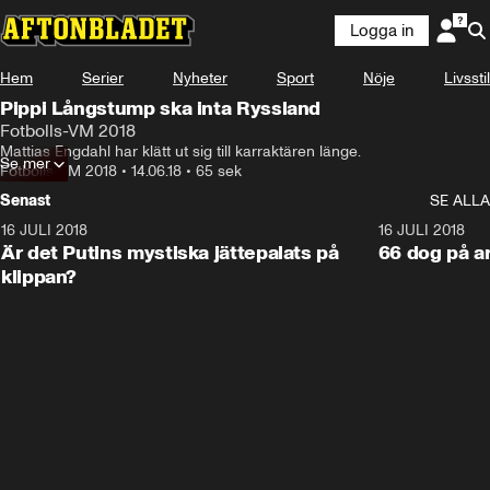
Logga in
Hem
Serier
Nyheter
Sport
Nöje
Livsstil
Pippi Långstump ska inta Ryssland
Fotbolls-VM 2018
Mattias Engdahl har klätt ut sig till karraktären länge.
Se mer
Fotbolls-VM 2018
•
14.06.18
•
65 sek
Senast
SE ALLA
16 JULI 2018
1:05:59
16 JULI 2018
Är det Putins mystiska jättepalats på
66 dog på a
klippan?