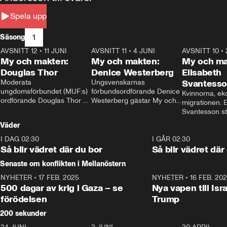
Spela upp
1
Säsong
AVSNITT 12
•
11 JUNI
26:27
AVSNITT 11
•
4 JUNI
23:40
AVSNITT 10
•
My och makten:
My och makten:
My och ma
Douglas Thor
Denice Westerberg
Elisabeth
Moderata 
Ungsvenskarnas 
Svantess
ungdomsförbundet (MUF:s) 
förbundsordförande Denice 
Kvinnorna, ek
ordförande Douglas Thor 
Westerberg gästar My och 
migrationen. E
gästar My och makten. I 
makten. I avsnittet 
Svantesson stäl
avsnittet diskuteras 
diskuteras migrationsfrågan 
när finansmini
Väder
tonårsutvisningarna och hur 
och hur SD ska locka 
Moderaterna ska locka 
kvinnliga väljare. 
I DAG 02:30
1:06
I GÅR 02:30
väljare till valet i höst. 
Så blir vädret där du bor
Så blir vädret där
Senaste om konflikten i Mellanöstern
NYHETER
•
17 FEB. 2025
0:45
NYHETER
•
16 FEB. 20
500 dagar av krig i Gaza – se
Nya vapen till Isr
förödelsen
Trump
200 sekunder