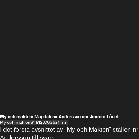
My och makten: Magdalena Andersson om Jimmie-hånet
My och makten
S1 E1
23.10.25
21 min
I det första avsnittet av ”My och Makten” ställe
Andersson till svars.