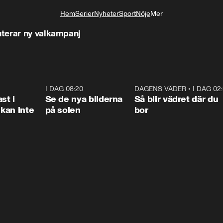
Hem
Serier
Nyheter
Sport
Nöje
Mer
Livsstil
terar ny valkampanj
1:26
I DAG 08:20
0:31
DAGENS VÄDER
•
I DAG 02
1:0
st i
Se de nya bilderna
Så blir vädret där du
kan inte
på solen
bor