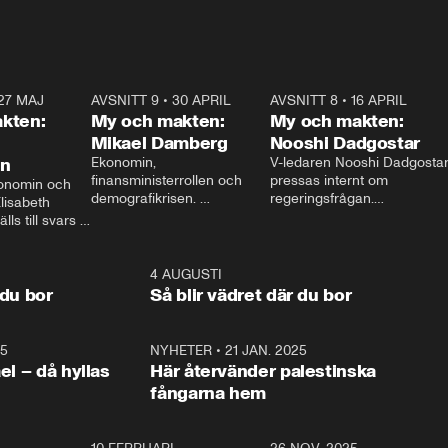
27 MAJ
3:51
AVSNITT 9
•
30 APRIL
24:00
AVSNITT 8
•
16 APRIL
25:1
kten:
My och makten:
My och makten:
Mikael Damberg
Nooshi Dadgostar
on
Ekonomin, 
V-ledaren Nooshi Dadgostar
finansministerrollen och 
pressas internt om 
onomin och 
demografikrisen. 
regeringsfrågan.

lisabeth 
Oppositionen ställs till svars 
I Aftonbladets 
ls till svars 
när Socialdemokraternas 
partiledarutfrågning ”My 
stern gästar 
Mikael Damberg gästar My 
och Makten” sätter hon ner 
My och Makten. 
och Makten. 
foten mot kritikerna:

1:06
4 AUGUSTI
1:0
– Vi ställer upp i val. Ska vi 
 du bor
Så blir vädret där du bor
vara med så sitter vi förstås 
25
1:22
NYHETER
•
21 JAN. 2025
0:5
ael – då hyllas
Här återvänder palestinska
fångarna hem