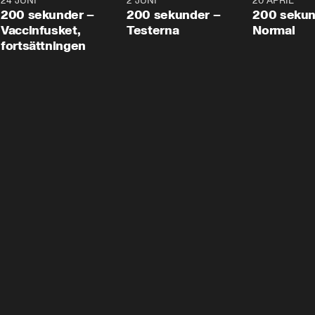
24 JUNI
5:00
2 JUNI
4:23
20 APRIL
200 sekunder –
200 sekunder –
200 sekun
Vaccinfusket,
Testerna
Normal
fortsättningen