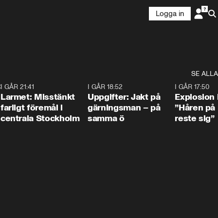
Logga in
SE ALLA
:30
6
I GÅR 21:41
0:35
I GÅR 18:52
0:33
I GÅR 17:50
Larmet: Misstänkt
Uppgifter: Jakt på
Explosion 
farligt föremål i
gärningsman – på
”Håren på
centrala Stockholm
samma ö
reste sig”