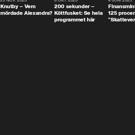
3
25 NOV. 2025
31:05
8 OKT. 2025
4:29
4 JUNI 2025
Knutby – Vem
200 sekunder –
Finansmin
mördade Alexandra?
Köttfusket: Se hela
125 procent
programmet här
"Skattever
viktig uppg