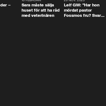
4:24
10 FEBRUARI
4:13
26 NOV. 2025
8:1
der –
Sara måste sälja
Leif GW: ”Har hon
huset för att ha råd
mördat pastor
med veterinären
Fossmos fru? Svar
nej.”