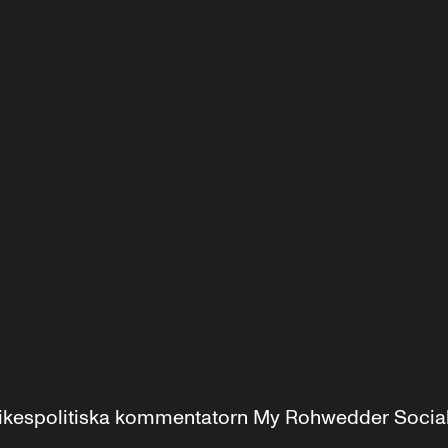
r inrikespolitiska kommentatorn My Rohwedder Soci