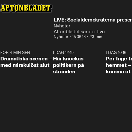
LIVE: Socialdemokraterna presen
Nyheter
Aftonbladet sänder live
Nyheter
•
15.06.18
•
23 min
FÖR 4 MIN SEN
0:42
I DAG 12:19
0:45
I DAG 10:16
Dramatiska scenen –
Här knockas
Per-Inge fa
med mirakulöst slut
politikern på
hemmet – 
stranden
komma ut