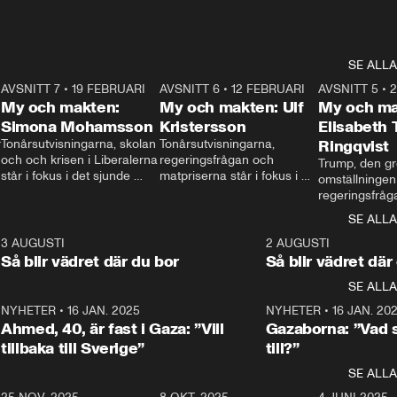
SE ALLA
7
AVSNITT 7
•
19 FEBRUARI
24:30
AVSNITT 6
•
12 FEBRUARI
27:30
AVSNITT 5
•
My och makten:
My och makten: Ulf
My och ma
Simona Mohamsson
Kristersson
Elisabeth
 
Tonårsutvisningarna, skolan 
Tonårsutvisningarna, 
Ringqvist
och och krisen i Liberalerna 
regeringsfrågan och 
Trump, den gr
står i fokus i det sjunde 
matpriserna står i fokus i 
omställningen
avsnittet av ”My och 
det sjätte avsnittet av ”My 
regeringsfråga
makten”. Se när 
och makten”. Se när 
centrum i det 
SE ALLA
Aftonbladets inrikespolitiska 
Aftonbladets inrikespolitiska 
avsnittet av ”
kommentator My 
kommentator My 
6
3 AUGUSTI
1:06
2 AUGUSTI
Makten”. Se nä
Rohwedder ställer 
Rohwedder ställer 
Så blir vädret där du bor
Så blir vädret där
Aftonbladets in
utbildnings- och 
statsminister Ulf Kristersson 
kommentator 
SE ALLA
integrationsminister Simona 
till svars.
Rohwedder stäl
Mohamsson till svars.
Centerpartiets
2
NYHETER
•
16 JAN. 2025
1:01
NYHETER
•
16 JAN. 20
Thand Ring till
Ahmed, 40, är fast i Gaza: ”Vill
Gazaborna: ”Vad s
tillbaka till Sverige”
till?”
SE ALLA