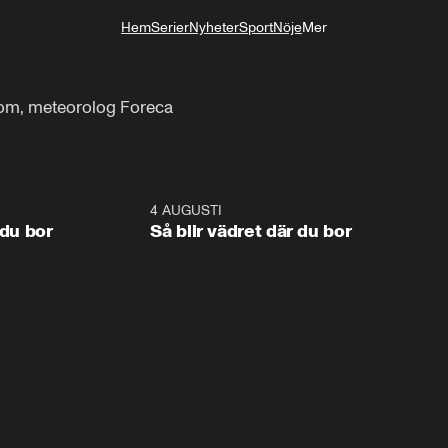
Hem
Serier
Nyheter
Sport
Nöje
Mer
Livsstil
om, meteorolog Foreca
1:06
4 AUGUSTI
1:0
 du bor
Så blir vädret där du bor