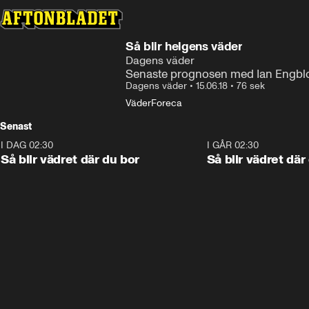
Så blir helgens väder
Dagens väder
Senaste prognosen med Ian Engbl
Dagens väder
•
15.06.18
•
76 sek
Väder
Foreca
Senast
I DAG 02:30
1:06
I GÅR 02:30
Så blir vädret där du bor
Så blir vädret där