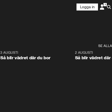
Logga in
SE ALLA
6
3 AUGUSTI
1:06
2 AUGUSTI
Så blir vädret där du bor
Så blir vädret där