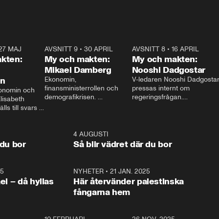
27 MAJ
3:51
AVSNITT 9
•
30 APRIL
24:00
AVSNITT 8
•
16 APRIL
25:1
kten:
My och makten:
My och makten:
Mikael Damberg
Nooshi Dadgostar
on
Ekonomin, 
V-ledaren Nooshi Dadgostar
finansministerrollen och 
pressas internt om 
onomin och 
demografikrisen. 
regeringsfrågan.

lisabeth 
Oppositionen ställs till svars 
I Aftonbladets 
ls till svars 
när Socialdemokraternas 
partiledarutfrågning ”My 
stern gästar 
Mikael Damberg gästar My 
och Makten” sätter hon ner 
My och Makten. 
och Makten. 
foten mot kritikerna:

1:06
4 AUGUSTI
1:0
– Vi ställer upp i val. Ska vi 
 du bor
Så blir vädret där du bor
vara med så sitter vi förstås 
25
1:22
NYHETER
•
21 JAN. 2025
0:5
ael – då hyllas
Här återvänder palestinska
fångarna hem