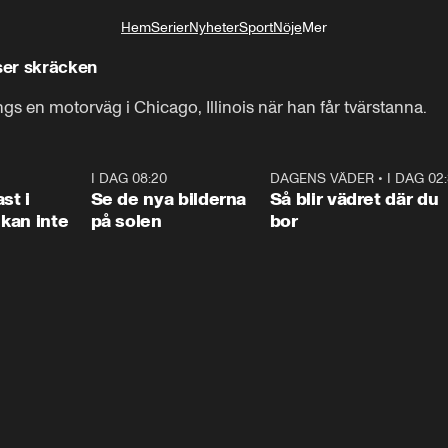
Hem
Serier
Nyheter
Sport
Nöje
Mer
Livsstil
 ser skräcken
s en motorväg i Chicago, Illinois när han får tvärstanna.
1:26
I DAG 08:20
0:31
DAGENS VÄDER
•
I DAG 02
1:0
st i
Se de nya bilderna
Så blir vädret där du
kan inte
på solen
bor