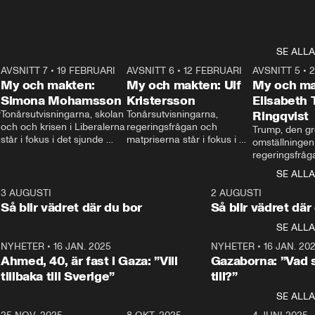
SE ALLA
7
AVSNITT 7
•
19 FEBRUARI
24:30
AVSNITT 6
•
12 FEBRUARI
27:30
AVSNITT 5
•
My och makten:
My och makten: Ulf
My och ma
Simona Mohamsson
Kristersson
Elisabeth
 
Tonårsutvisningarna, skolan 
Tonårsutvisningarna, 
Ringqvist
och och krisen i Liberalerna 
regeringsfrågan och 
Trump, den gr
står i fokus i det sjunde 
matpriserna står i fokus i 
omställningen
avsnittet av ”My och 
det sjätte avsnittet av ”My 
regeringsfråga
makten”. Se när 
och makten”. Se när 
centrum i det 
SE ALLA
Aftonbladets inrikespolitiska 
Aftonbladets inrikespolitiska 
avsnittet av ”
kommentator My 
kommentator My 
6
3 AUGUSTI
1:06
2 AUGUSTI
Makten”. Se nä
Rohwedder ställer 
Rohwedder ställer 
Så blir vädret där du bor
Så blir vädret där
Aftonbladets in
utbildnings- och 
statsminister Ulf Kristersson 
kommentator 
SE ALLA
integrationsminister Simona 
till svars.
Rohwedder stäl
Mohamsson till svars.
Centerpartiets
2
NYHETER
•
16 JAN. 2025
1:01
NYHETER
•
16 JAN. 20
Thand Ring till
Ahmed, 40, är fast i Gaza: ”Vill
Gazaborna: ”Vad s
tillbaka till Sverige”
till?”
SE ALLA