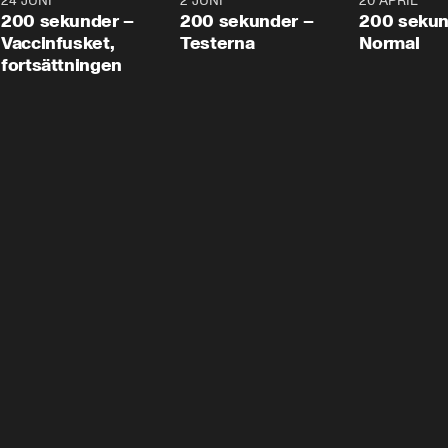
24 JUNI
5:00
2 JUNI
4:23
20 APRIL
200 sekunder –
200 sekunder –
200 sekun
Vaccinfusket,
Testerna
Normal
fortsättningen