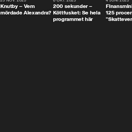
3
25 NOV. 2025
31:05
8 OKT. 2025
4:29
4 JUNI 2025
Knutby – Vem
200 sekunder –
Finansmin
mördade Alexandra?
Köttfusket: Se hela
125 procent
programmet här
"Skattever
viktig uppg