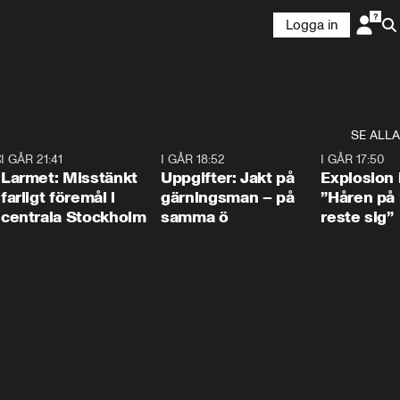
Logga in
SE ALLA
:30
6
I GÅR 21:41
0:35
I GÅR 18:52
0:33
I GÅR 17:50
Larmet: Misstänkt
Uppgifter: Jakt på
Explosion 
farligt föremål i
gärningsman – på
”Håren på
centrala Stockholm
samma ö
reste sig”