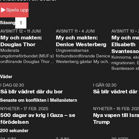
Spela upp
1
Säsong
AVSNITT 12
•
11 JUNI
26:27
AVSNITT 11
•
4 JUNI
23:40
AVSNITT 10
•
My och makten:
My och makten:
My och ma
Douglas Thor
Denice Westerberg
Elisabeth
Moderata 
Ungsvenskarnas 
Svantess
ungdomsförbundet (MUF:s) 
förbundsordförande Denice 
Kvinnorna, ek
ordförande Douglas Thor 
Westerberg gästar My och 
migrationen. E
gästar My och makten. I 
makten. I avsnittet 
Svantesson stäl
avsnittet diskuteras 
diskuteras migrationsfrågan 
när finansmini
Väder
tonårsutvisningarna och hur 
och hur SD ska locka 
Moderaterna ska locka 
kvinnliga väljare. 
I DAG 02:30
1:06
I GÅR 02:30
väljare till valet i höst. 
Så blir vädret där du bor
Så blir vädret där
Senaste om konflikten i Mellanöstern
NYHETER
•
17 FEB. 2025
0:45
NYHETER
•
16 FEB. 20
500 dagar av krig i Gaza – se
Nya vapen till Isr
förödelsen
Trump
200 sekunder