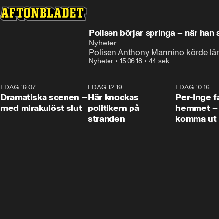
Polisen börjar springa – när han
Nyheter
Polisen Anthony Mannino körde läng
Nyheter
•
15.06.18
•
44 sek
I DAG 19:07
0:42
I DAG 12:19
0:45
I DAG 10:16
Dramatiska scenen –
Här knockas
Per-Inge fa
med mirakulöst slut
politikern på
hemmet – 
stranden
komma ut