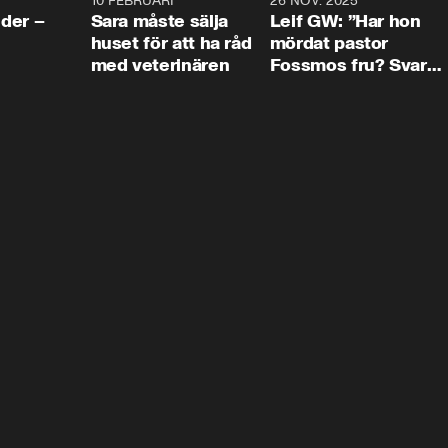
4:24
10 FEBRUARI
4:13
26 NOV. 2025
8:1
der –
Sara måste sälja
Leif GW: ”Har hon
huset för att ha råd
mördat pastor
med veterinären
Fossmos fru? Svar
nej.”