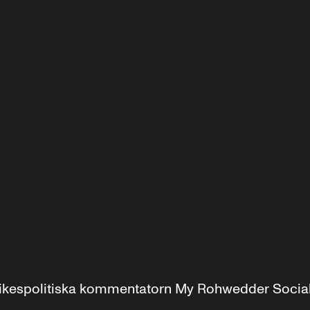
r inrikespolitiska kommentatorn My Rohwedder Soci