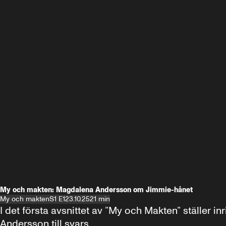
My och makten: Magdalena Andersson om Jimmie-hånet
My och makten
S1 E1
23.10.25
21 min
I det första avsnittet av ”My och Makten” ställe
Andersson till svars.