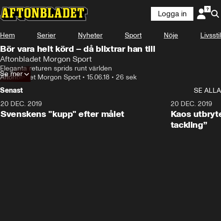
Logga in
Hem
Serier
Nyheter
Sport
Nöje
Livsstil
Bör vara helt körd – då blixtrar han till
Aftonbladet Morgon Sport
Eleganta returen sprids runt världen
Se mer
Aftonbladet Morgon Sport
•
15.06.18
•
26 sek
Senast
SE ALLA
20 DEC. 2019
0:44
20 DEC. 2019
Svenskens "kupp" efter målet
Kaos utbryte
tackling”