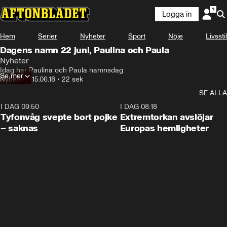
Logga in
Hem
Serier
Nyheter
Sport
Nöje
Livsstil
Dagens namn 22 juni, Paulina och Paula
Nyheter
Idag har Paulina och Paula namnsdag
Se mer
Nyheter
•
15.06.18
•
22 sek
SE ALLA
I DAG 09:50
0:53
I DAG 08:18
Tyfonvåg svepte bort pojke
Extremtorkan avslöjar
– saknas
Europas hemligheter