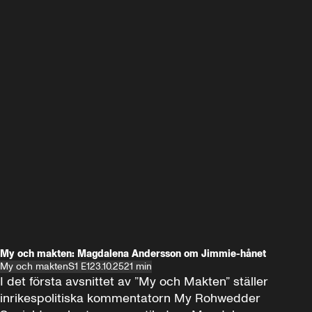
My och makten: Magdalena Andersson om Jimmie-hånet
My och makten
S1 E1
23.10.25
21 min
I det första avsnittet av ”My och Makten” ställer 
inrikespolitiska kommentatorn My Rohwedder 