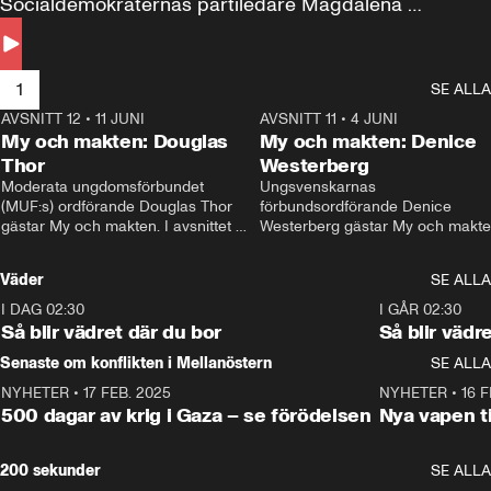
Socialdemokraternas partiledare Magdalena 
Andersson till svars.
1
SE ALLA
AVSNITT 12
•
11 JUNI
26:27
AVSNITT 11
•
4 JUNI
2
My och makten: Douglas
My och makten: Denice
Thor
Westerberg
Moderata ungdomsförbundet 
Ungsvenskarnas 
(MUF:s) ordförande Douglas Thor 
förbundsordförande Denice 
gästar My och makten. I avsnittet 
Westerberg gästar My och makten.
diskuteras tonårsutvisningarna och 
avsnittet diskuteras migrationsfrå
hur Moderaterna ska locka väljare till 
och hur SD ska locka kvinnliga 
Väder
SE ALLA
valet i höst. 
väljare. 
I DAG 02:30
1:06
I GÅR 02:30
Så blir vädret där du bor
Så blir vädr
Senaste om konflikten i Mellanöstern
SE ALLA
NYHETER
•
17 FEB. 2025
0:45
NYHETER
•
16 F
500 dagar av krig i Gaza – se förödelsen
Nya vapen ti
200 sekunder
SE ALLA