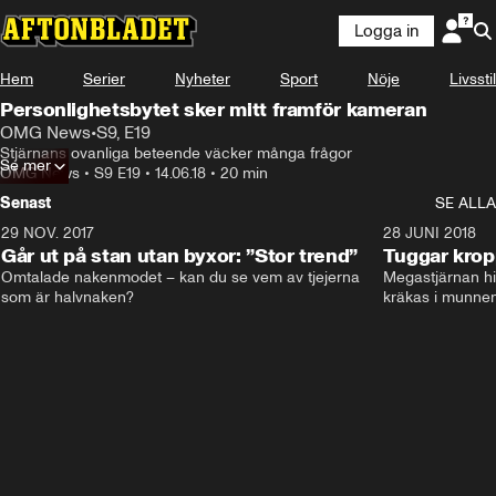
Logga in
Hem
Serier
Nyheter
Sport
Nöje
Livsstil
Personlighetsbytet sker mitt framför kameran
OMG News
•
S9, E19
Stjärnans ovanliga beteende väcker många frågor
Se mer
OMG News
•
S9 E19
•
14.06.18
•
20 min
Senast
SE ALLA
29 NOV. 2017
14:21
28 JUNI 2018
Går ut på stan utan byxor: ”Stor trend”
Tuggar kro
Omtalade nakenmodet – kan du se vem av tjejerna 
Megastjärnan hit
som är halvnaken?
kräkas i munnen