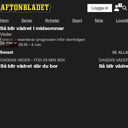
Logga in
Hem
Serier
Nyheter
Sport
Nöje
Livsstil
Så blir vädret i midsommar
Väder
Foreca presenterar prognosen inför storhelgen
Se mer
Väder
•
15.06.18
•
4 min
Senast
SE ALLA
DAGENS VÄDER
•
FÖR 29 MIN SEN
1:06
DAGENS VÄDE
Så blir vädret där du bor
Så blir vädr