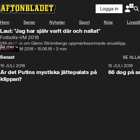
Logga in
Hem
Serier
Nyheter
Sport
Nöje
Livsstil
Laul: "Jag har själv varit där och nallat"
Fotbolls-VM 2018
VM-studion om Glenn Strömbergs uppmärksammade snusklipp.
Se mer
Fotbolls-VM 2018
•
15.06.18
•
3 min
Senast
SE ALLA
16 JULI 2018
1:05:59
16 JULI 2018
Är det Putins mystiska jättepalats på
66 dog på a
klippan?