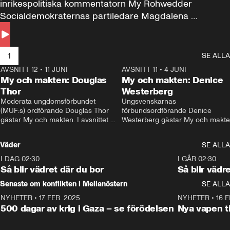
inrikespolitiska kommentatorn My Rohwedder 
Socialdemokraternas partiledare Magdalena 
Andersson till svars.
1
SE ALLA
AVSNITT 12
•
11 JUNI
26:27
AVSNITT 11
•
4 JUNI
2
My och makten: Douglas
My och makten: Denice
Thor
Westerberg
Moderata ungdomsförbundet 
Ungsvenskarnas 
(MUF:s) ordförande Douglas Thor 
förbundsordförande Denice 
gästar My och makten. I avsnittet 
Westerberg gästar My och makten.
diskuteras tonårsutvisningarna och 
avsnittet diskuteras migrationsfrå
hur Moderaterna ska locka väljare till 
och hur SD ska locka kvinnliga 
Väder
SE ALLA
valet i höst. 
väljare. 
I DAG 02:30
1:06
I GÅR 02:30
Så blir vädret där du bor
Så blir vädr
Senaste om konflikten i Mellanöstern
SE ALLA
NYHETER
•
17 FEB. 2025
0:45
NYHETER
•
16 F
500 dagar av krig i Gaza – se förödelsen
Nya vapen ti