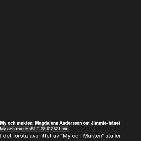
My och makten: Magdalena Andersson om Jimmie-hånet
My och makten
S1 E1
23.10.25
21 min
I det första avsnittet av ”My och Makten” ställer 