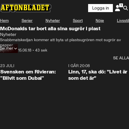
Logga in
Hem
Serier
Nyheter
Sport
Nöje
Livsstil
McDonalds tar bort alla sina sugrör i plast
Nyheter
Snabbmatskedjan kommer att byta ut plastsugrören mot sugrör av 
papper.
Se mer
Nyheter
•
15.06.18
•
43 sek
SE ALLA
23 JULI
1:42
I GÅR 20:08
Svensken om Rivieran:
Linn, 17, ska dö: ”Livet är
"Blivit som Dubai"
som det är”