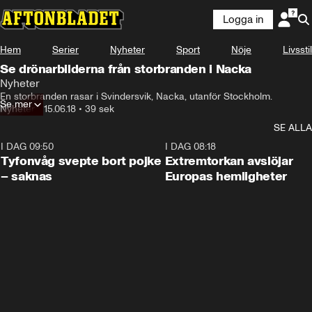
Logga in
Hem
Serier
Nyheter
Sport
Nöje
Livsstil
Se drönarbilderna från storbranden i Nacka
Nyheter
En storbranden rasar i Svindersvik, Nacka, utanför Stockholm.
Se mer
Nyheter
•
15.06.18
•
39 sek
SE ALLA
I DAG 09:50
0:53
I DAG 08:18
Tyfonvåg svepte bort pojke
Extremtorkan avslöjar
– saknas
Europas hemligheter