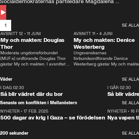
Socialdemokraternas partiledare Magdalena 
Andersson till svars.
1
SE ALLA
AVSNITT 12
•
11 JUNI
26:27
AVSNITT 11
•
4 JUNI
2
My och makten: Douglas
My och makten: Denice
Thor
Westerberg
Moderata ungdomsförbundet 
Ungsvenskarnas 
(MUF:s) ordförande Douglas Thor 
förbundsordförande Denice 
gästar My och makten. I avsnittet 
Westerberg gästar My och makten.
diskuteras tonårsutvisningarna och 
avsnittet diskuteras migrationsfrå
hur Moderaterna ska locka väljare till 
och hur SD ska locka kvinnliga 
Väder
SE ALLA
valet i höst. 
väljare. 
I DAG 02:30
1:06
I GÅR 02:30
Så blir vädret där du bor
Så blir vädr
Senaste om konflikten i Mellanöstern
SE ALLA
NYHETER
•
17 FEB. 2025
0:45
NYHETER
•
16 F
500 dagar av krig i Gaza – se förödelsen
Nya vapen ti
200 sekunder
SE ALLA