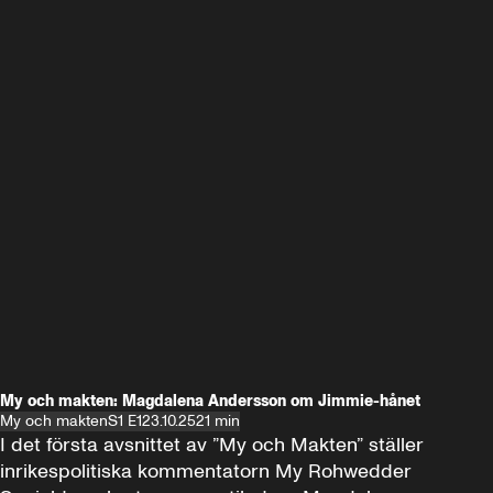
My och makten: Magdalena Andersson om Jimmie-hånet
My och makten
S1 E1
23.10.25
21 min
I det första avsnittet av ”My och Makten” ställer 
inrikespolitiska kommentatorn My Rohwedder 