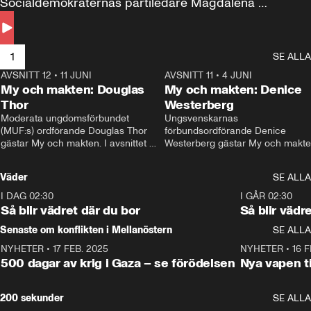
Socialdemokraternas partiledare Magdalena 
Andersson till svars.
1
SE ALLA
AVSNITT 12
•
11 JUNI
26:27
AVSNITT 11
•
4 JUNI
2
My och makten: Douglas
My och makten: Denice
Thor
Westerberg
Moderata ungdomsförbundet 
Ungsvenskarnas 
(MUF:s) ordförande Douglas Thor 
förbundsordförande Denice 
gästar My och makten. I avsnittet 
Westerberg gästar My och makten.
diskuteras tonårsutvisningarna och 
avsnittet diskuteras migrationsfrå
hur Moderaterna ska locka väljare till 
och hur SD ska locka kvinnliga 
Väder
SE ALLA
valet i höst. 
väljare. 
I DAG 02:30
1:06
I GÅR 02:30
Så blir vädret där du bor
Så blir vädr
Senaste om konflikten i Mellanöstern
SE ALLA
NYHETER
•
17 FEB. 2025
0:45
NYHETER
•
16 F
500 dagar av krig i Gaza – se förödelsen
Nya vapen ti
200 sekunder
SE ALLA