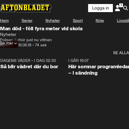
Logga in
Hem
Serier
Nyheter
Sport
Nöje
Livsstil
Man död - föll fyra meter vid skola
Nyheter
Polisen förhör just nu vittnen
Se mer
Nyheter
•
16.06.18
•
74 sek
SE ALLA
DAGENS VÄDER
•
I DAG 02:30
1:06
I GÅR 19:07
Så blir vädret där du bor
Här somnar programleda
– i sändning