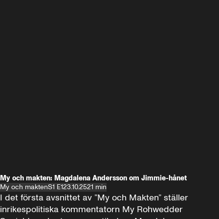
My och makten: Magdalena Andersson om Jimmie-hånet
My och makten
S1 E1
23.10.25
21 min
I det första avsnittet av ”My och Makten” ställer 
inrikespolitiska kommentatorn My Rohwedder 