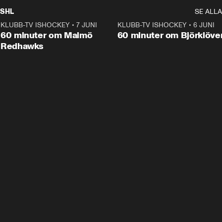
SHL
SE ALLA
KLUBB-TV ISHOCKEY
•
7 JUNI
1:02:53
KLUBB-TV ISHOCKEY
•
6 JUNI
1:0
Plus
60 minuter om Malmö
60 minuter om Björklöve
Redhawks