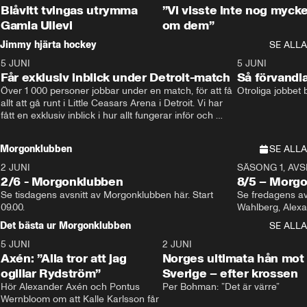
Blåvitt tvingas utrymma
”Vi visste inte nog mycke
Gamla Ullevi
om dem”
Jimmy hjärta hockey
SE ALLA
5 JUNI
11:14
5 JUNI
Får exklusiv inblick under Detroit-match
Så förvandl
Över 1 000 personer jobbar under en match, för att få 
Otroliga jobbet
allt att gå runt i Little Ceasars Arena i Detroit. Vi har 
fått en exklusiv inblick i hur allt fungerar inför och 
under match i världens bästa hockeyliga
Morgonklubben
SE ALLA
2 JUNI
SÄSONG 1, AVSN
2/6 - Morgonklubben
8/5 – Morg
Se tisdagens avsnitt av Morgonklubben här. Start 
Se fredagens av
09.00. 
Det bästa ur Morgonklubben
SE ALLA
5 JUNI
0:44
2 JUNI
Axén: ”Alla tror att jag
Norges ultimata hån mot
ogillar Rydström”
Sverige – efter krossen
Hör Alexander Axén och Pontus 
Per Bohman: ”Det är värre”
Wernbloom om att Kalle Karlsson får 