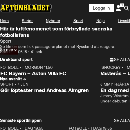
Logga in
Hem
Serier
Nyheter
Sport
Nöje
Livsstil
Här är luftfenomenet som förbryllade svenska
fotbollsfans
Sport
Se filmen som fick passagerarplanet mot Ryssland att reagera.
Se mer
Sport
•
16.06.18
•
41 sek
Direktsänd sport
SE ALLA
FOTBOLL
•
I MORGON 11:50
ISHOCKEY
•
I 
Plus
Plus
FC Bayern – Aston Villa FC
Västerås – 
Nya avsnitt →
SPORT
•
7 JUNI
16:36
JIMMY HJÄRTA
Gör löptester med Andreas Almgren
En dag med 
Jimmy Wixtröm 
under debuten i
Senaste sportklippen
SE ALLA
FOTBOLL
•
I DAG 19:55
0:29
FOTBOLL
•
I DAG 19:55