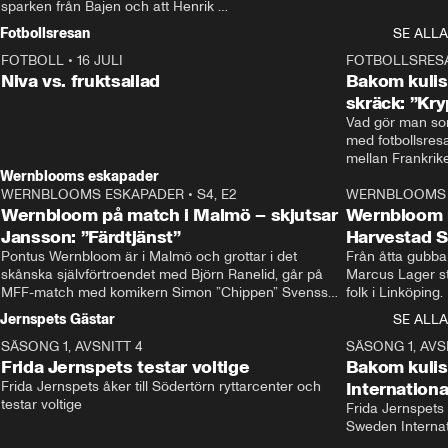
sparken från Bajen och att Henrik 
Rydström tar över
Fotbollsresan
SE ALLA
FOTBOLL
•
16 JULI
0:44
FOTBOLLSRES
Niva vs. fruktsallad
Bakom kulis
skräck: ”Kry
Vad gör man som
med fotbollsres
Wernblooms eskapader
WERNBLOOMS ESKAPADER
•
S4, E2
38:23
WERNBLOOMS 
Wernbloom på match i Malmö – skjutsar
Wernbloom 
Jansson: ”Färdtjänst”
Harvestad 
Pontus Wernbloom är i Malmö och grottar i det 
Från åtta gubbar 
skånska självförtroendet med Björn Ranelid, går på 
Marcus Lager sta
MFF-match med komikern Simon ”Chippen” Svensson 
folk i Linköping
och hjälper skadade stjärnbacken Pontus Jansson 
och Wernbloom kl
Jernspets Gästar
SE ALLA
hem. 
SÄSONG 1, AVSNITT 4
13:37
SÄSONG 1, AVS
Frida Jernspets testar voltige
Bakom kuli
Frida Jernspets åker till Södertörn ryttarcenter och 
Internation
testar voltige
Frida Jernspets 
Sweden Interna