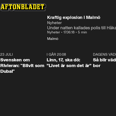
Kraftig explosion i Malmö
Nyheter
Under natten kallades polis till Håk
Nyheter
•
17.06.18
•
5 min
Malmö
23 JULI
1:42
I GÅR 20:08
4:36
DAGENS VÄD
Svensken om
Linn, 17, ska dö:
Så blir väd
Rivieran: "Blivit som
”Livet är som det är”
bor
Dubai"