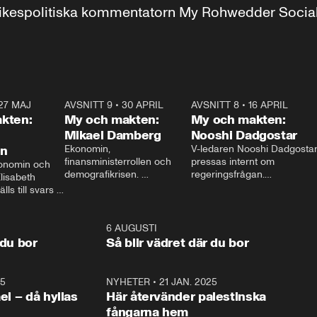
r inrikespolitiska kommentatorn My Rohwedder Soci
27 MAJ
3:51
AVSNITT 9
•
30 APRIL
24:00
AVSNITT 8
•
16 APRIL
25:1
kten:
My och makten:
My och makten:
Mikael Damberg
Nooshi Dadgostar
on
Ekonomin, 
V-ledaren Nooshi Dadgostar
finansministerrollen och 
pressas internt om 
onomin och 
demografikrisen. 
regeringsfrågan.

lisabeth 
Oppositionen ställs till svars 
I Aftonbladets 
ls till svars 
när Socialdemokraternas 
partiledarutfrågning ”My 
stern gästar 
Mikael Damberg gästar My 
och Makten” sätter hon ner 
My och Makten. 
och Makten. 
foten mot kritikerna:

1:06
6 AUGUSTI
1:0
– Vi ställer upp i val. Ska vi 
 du bor
Så blir vädret där du bor
vara med så sitter vi förstås 
25
1:22
NYHETER
•
21 JAN. 2025
0:5
ael – då hyllas
Här återvänder palestinska
fångarna hem