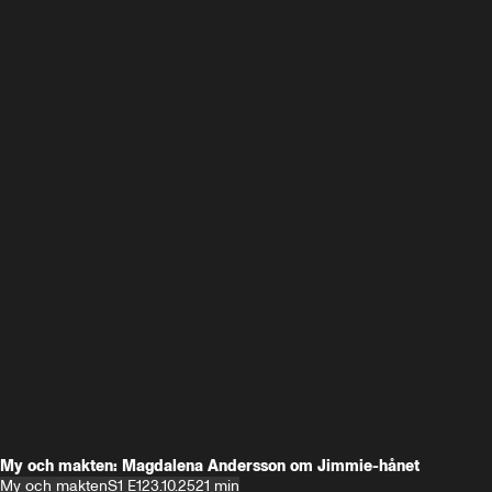
My och makten: Magdalena Andersson om Jimmie-hånet
My och makten
S1 E1
23.10.25
21 min