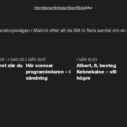
Hem
Serier
Nyheter
Sport
Nöje
Mer
Livsstil
anstorpsvägen i Malmö efter att de fått in flera samtal om en 
ER
•
I DAG 02:30
1:06
I GÅR 19:07
0:45
I GÅR 15:23
0:5
ret där du
Här somnar
Albert, 8, besteg
programledaren – i
Kebnekaise – vill
sändning
högre