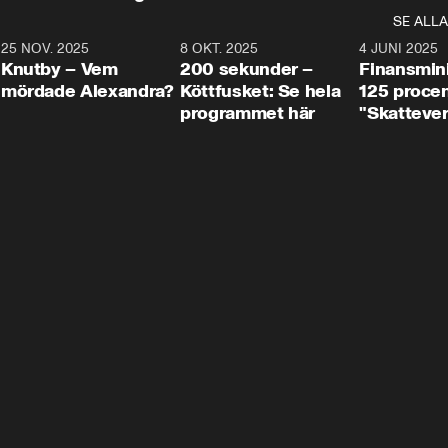
SE ALLA
3
25 NOV. 2025
31:05
8 OKT. 2025
4:29
4 JUNI 2025
Knutby – Vem
200 sekunder –
Finansmin
mördade Alexandra?
Köttfusket: Se hela
125 procent
programmet här
"Skattever
viktig uppg