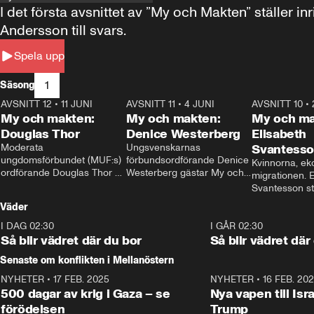
I det första avsnittet av ”My och Makten” ställe
Andersson till svars.
Spela upp
1
Säsong
AVSNITT 12
•
11 JUNI
26:27
AVSNITT 11
•
4 JUNI
23:40
AVSNITT 10
•
My och makten:
My och makten:
My och ma
Douglas Thor
Denice Westerberg
Elisabeth
Moderata 
Ungsvenskarnas 
Svantess
ungdomsförbundet (MUF:s) 
förbundsordförande Denice 
Kvinnorna, ek
ordförande Douglas Thor 
Westerberg gästar My och 
migrationen. E
gästar My och makten. I 
makten. I avsnittet 
Svantesson stäl
avsnittet diskuteras 
diskuteras migrationsfrågan 
när finansmini
Väder
tonårsutvisningarna och hur 
och hur SD ska locka 
Moderaterna ska locka 
kvinnliga väljare. 
I DAG 02:30
1:06
I GÅR 02:30
väljare till valet i höst. 
Så blir vädret där du bor
Så blir vädret där
Senaste om konflikten i Mellanöstern
NYHETER
•
17 FEB. 2025
0:45
NYHETER
•
16 FEB. 20
500 dagar av krig i Gaza – se
Nya vapen till Isr
förödelsen
Trump