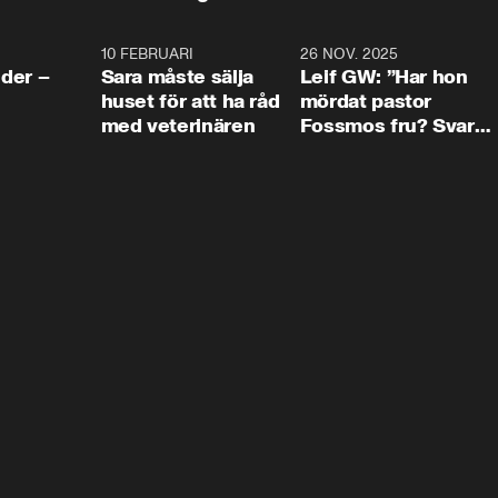
4:24
10 FEBRUARI
4:13
26 NOV. 2025
8:1
der –
Sara måste sälja
Leif GW: ”Har hon
huset för att ha råd
mördat pastor
med veterinären
Fossmos fru? Svar
nej.”