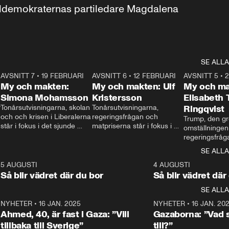
aldemokraternas partiledare Magdalena 
SE ALLA
7
AVSNITT 7
•
19 FEBRUARI
24:30
AVSNITT 6
•
12 FEBRUARI
27:30
AVSNITT 5
•
My och makten:
My och makten: Ulf
My och ma
Simona Mohamsson
Kristersson
Elisabeth
 
Tonårsutvisningarna, skolan 
Tonårsutvisningarna, 
Ringqvist
och och krisen i Liberalerna 
regeringsfrågan och 
Trump, den gr
står i fokus i det sjunde 
matpriserna står i fokus i 
omställningen
avsnittet av ”My och 
det sjätte avsnittet av ”My 
regeringsfråga
makten”. Se när 
och makten”. Se när 
centrum i det 
SE ALLA
Aftonbladets inrikespolitiska 
Aftonbladets inrikespolitiska 
avsnittet av ”
kommentator My 
kommentator My 
6
5 AUGUSTI
1:06
4 AUGUSTI
Makten”. Se nä
Rohwedder ställer 
Rohwedder ställer 
Så blir vädret där du bor
Så blir vädret där
Aftonbladets in
utbildnings- och 
statsminister Ulf Kristersson 
kommentator 
SE ALLA
integrationsminister Simona 
till svars.
Rohwedder stäl
Mohamsson till svars.
Centerpartiets
2
NYHETER
•
16 JAN. 2025
1:01
NYHETER
•
16 JAN. 20
Thand Ring till
Ahmed, 40, är fast i Gaza: ”Vill
Gazaborna: ”Vad s
tillbaka till Sverige”
till?”