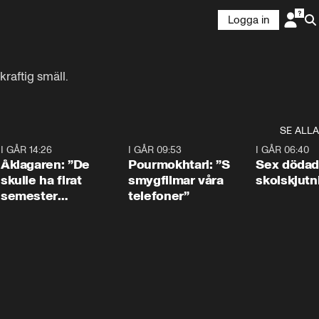
Logga in
kraftig smäll.
SE ALLA
4
I GÅR 14:26
1:54
I GÅR 09:53
1:36
I GÅR 06:40
Åklagaren: ”De
Pourmokhtari: ”S
Sex dödad
skulle ha firat
smygfilmar våra
skolskjutn
semester
telefoner”
tillsammans”