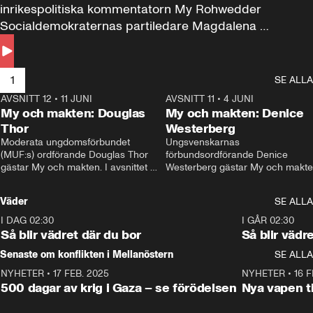
inrikespolitiska kommentatorn My Rohwedder 
Socialdemokraternas partiledare Magdalena 
Andersson till svars.
1
SE ALLA
AVSNITT 12
•
11 JUNI
26:27
AVSNITT 11
•
4 JUNI
2
My och makten: Douglas
My och makten: Denice
Thor
Westerberg
Moderata ungdomsförbundet 
Ungsvenskarnas 
(MUF:s) ordförande Douglas Thor 
förbundsordförande Denice 
gästar My och makten. I avsnittet 
Westerberg gästar My och makten.
diskuteras tonårsutvisningarna och 
avsnittet diskuteras migrationsfrå
hur Moderaterna ska locka väljare till 
och hur SD ska locka kvinnliga 
Väder
SE ALLA
valet i höst. 
väljare. 
I DAG 02:30
1:06
I GÅR 02:30
Så blir vädret där du bor
Så blir vädr
Senaste om konflikten i Mellanöstern
SE ALLA
NYHETER
•
17 FEB. 2025
0:45
NYHETER
•
16 F
500 dagar av krig i Gaza – se förödelsen
Nya vapen ti