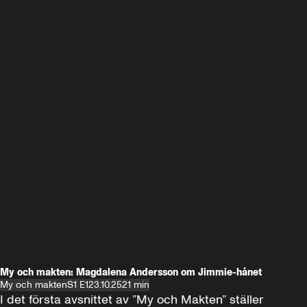
My och makten: Magdalena Andersson om Jimmie-hånet
My och makten
S1 E1
23.10.25
21 min
I det första avsnittet av ”My och Makten” ställer 