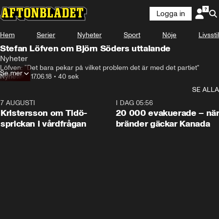
Logga in
Hem
Serier
Nyheter
Sport
Nöje
Livsstil
Stefan Löfven om Björn Söders uttalande
Nyheter
Löfven: ”Det bara pekar på vilket problem det är med det partiet"
Se mer
Nyheter
•
17.06.18
•
40 sek
SE ALLA
7 AUGUSTI
0:42
I DAG 05:56
Kristersson om Tidö-
20 000 evakuerade – nä
sprickan i vårdfrågan
bränder gäckar Kanada