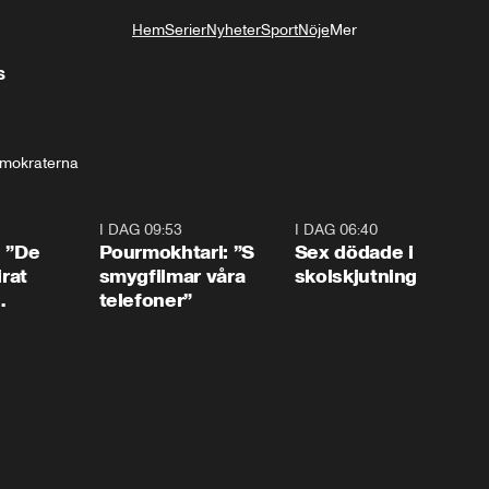
Hem
Serier
Nyheter
Sport
Nöje
Mer
Livsstil
s
emokraterna
1:54
I DAG 09:53
1:36
I DAG 06:40
0:4
: ”De
Pourmokhtari: ”S
Sex dödade i
irat
smygfilmar våra
skolskjutning
telefoner”
ns”