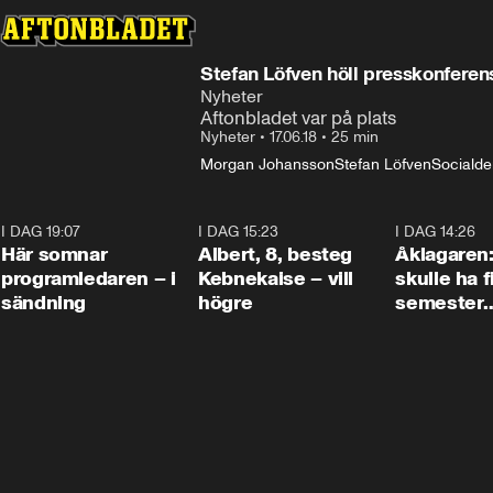
Stefan Löfven höll presskonferen
Nyheter
Aftonbladet var på plats
Nyheter
•
17.06.18
•
25 min
Morgan Johansson
Stefan Löfven
Sociald
I DAG 19:07
0:45
I DAG 15:23
0:54
I DAG 14:26
Här somnar
Albert, 8, besteg
Åklagaren
programledaren – i
Kebnekaise – vill
skulle ha f
sändning
högre
semester
tillsamma