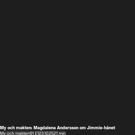
My och makten: Magdalena Andersson om Jimmie-hånet
My och makten
S1 E1
23.10.25
21 min