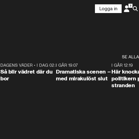
Logga in
SE ALLA
7
DAGENS VÄDER
•
I DAG 02:30
1:06
I GÅR 19:07
0:42
I GÅR 12:19
Så blir vädret där du
Dramatiska scenen –
Här knock
bor
med mirakulöst slut
politikern 
stranden