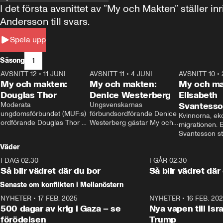
I det första avsnittet av ”My och Makten” ställe
Andersson till svars.
Spela upp
1
Säsong
AVSNITT 12
•
11 JUNI
26:27
AVSNITT 11
•
4 JUNI
23:40
AVSNITT 10
•
My och makten:
My och makten:
My och ma
Douglas Thor
Denice Westerberg
Elisabeth
Moderata 
Ungsvenskarnas 
Svantess
ungdomsförbundet (MUF:s) 
förbundsordförande Denice 
Kvinnorna, ek
ordförande Douglas Thor 
Westerberg gästar My och 
migrationen. E
gästar My och makten. I 
makten. I avsnittet 
Svantesson stäl
avsnittet diskuteras 
diskuteras migrationsfrågan 
när finansmini
Väder
tonårsutvisningarna och hur 
och hur SD ska locka 
Moderaterna ska locka 
kvinnliga väljare. 
I DAG 02:30
1:06
I GÅR 02:30
väljare till valet i höst. 
Så blir vädret där du bor
Så blir vädret där
Senaste om konflikten i Mellanöstern
NYHETER
•
17 FEB. 2025
0:45
NYHETER
•
16 FEB. 20
500 dagar av krig i Gaza – se
Nya vapen till Isr
förödelsen
Trump