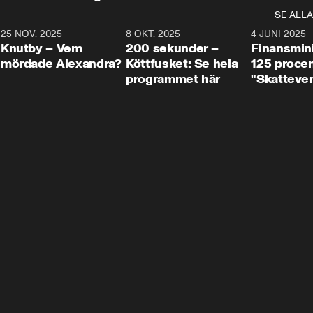
SE ALLA
3
25 NOV. 2025
31:05
8 OKT. 2025
4:29
4 JUNI 2025
Knutby – Vem
200 sekunder –
Finansmin
mördade Alexandra?
Köttfusket: Se hela
125 procent
programmet här
"Skattever
viktig uppg