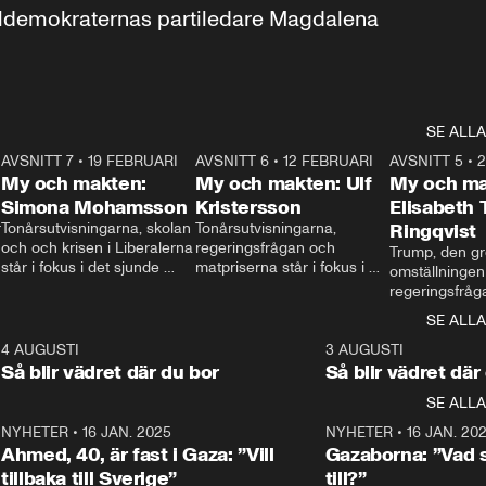
aldemokraternas partiledare Magdalena 
SE ALLA
7
AVSNITT 7
•
19 FEBRUARI
24:30
AVSNITT 6
•
12 FEBRUARI
27:30
AVSNITT 5
•
My och makten:
My och makten: Ulf
My och ma
Simona Mohamsson
Kristersson
Elisabeth
 
Tonårsutvisningarna, skolan 
Tonårsutvisningarna, 
Ringqvist
och och krisen i Liberalerna 
regeringsfrågan och 
Trump, den gr
står i fokus i det sjunde 
matpriserna står i fokus i 
omställningen
avsnittet av ”My och 
det sjätte avsnittet av ”My 
regeringsfråga
makten”. Se när 
och makten”. Se när 
centrum i det 
SE ALLA
Aftonbladets inrikespolitiska 
Aftonbladets inrikespolitiska 
avsnittet av ”
kommentator My 
kommentator My 
6
4 AUGUSTI
1:06
3 AUGUSTI
Makten”. Se nä
Rohwedder ställer 
Rohwedder ställer 
Så blir vädret där du bor
Så blir vädret där
Aftonbladets in
utbildnings- och 
statsminister Ulf Kristersson 
kommentator 
SE ALLA
integrationsminister Simona 
till svars.
Rohwedder stäl
Mohamsson till svars.
Centerpartiets
2
NYHETER
•
16 JAN. 2025
1:01
NYHETER
•
16 JAN. 20
Thand Ring till
Ahmed, 40, är fast i Gaza: ”Vill
Gazaborna: ”Vad s
tillbaka till Sverige”
till?”