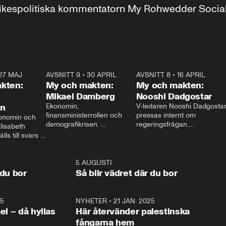
r inrikespolitiska kommentatorn My Rohwedder Soci
27 MAJ
3:51
AVSNITT 9
•
30 APRIL
24:00
AVSNITT 8
•
16 APRIL
25:1
kten:
My och makten:
My och makten:
Mikael Damberg
Nooshi Dadgostar
on
Ekonomin, 
V-ledaren Nooshi Dadgostar
finansministerrollen och 
pressas internt om 
onomin och 
demografikrisen. 
regeringsfrågan.

lisabeth 
Oppositionen ställs till svars 
I Aftonbladets 
ls till svars 
när Socialdemokraternas 
partiledarutfrågning ”My 
stern gästar 
Mikael Damberg gästar My 
och Makten” sätter hon ner 
My och Makten. 
och Makten. 
foten mot kritikerna:

1:06
5 AUGUSTI
1:0
– Vi ställer upp i val. Ska vi 
 du bor
Så blir vädret där du bor
vara med så sitter vi förstås 
25
1:22
NYHETER
•
21 JAN. 2025
0:5
ael – då hyllas
Här återvänder palestinska
fångarna hem