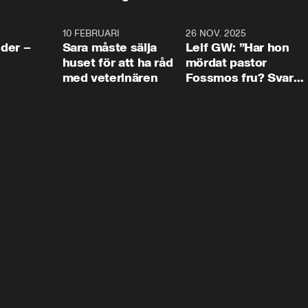
4:24
10 FEBRUARI
4:13
26 NOV. 2025
8:1
der –
Sara måste sälja
Leif GW: ”Har hon
huset för att ha råd
mördat pastor
med veterinären
Fossmos fru? Svar
nej.”