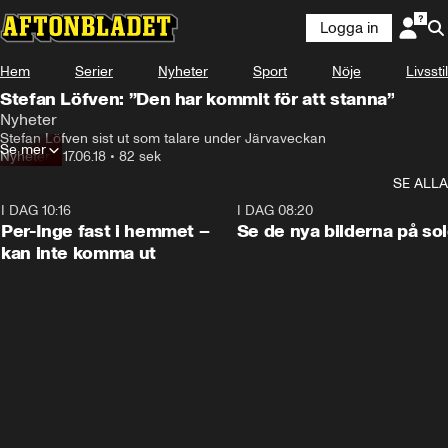
Logga in
Hem
Serier
Nyheter
Sport
Nöje
Livsstil
Stefan Löfven: ”Den har kommit för att stanna”
Nyheter
Stefan Löfven sist ut som talare under Järvaveckan
Se mer
Nyheter
•
17.06.18
•
82 sek
SE ALLA
I DAG 10:16
1:26
I DAG 08:20
Per-Inge fast i hemmet –
Se de nya bilderna på so
kan inte komma ut