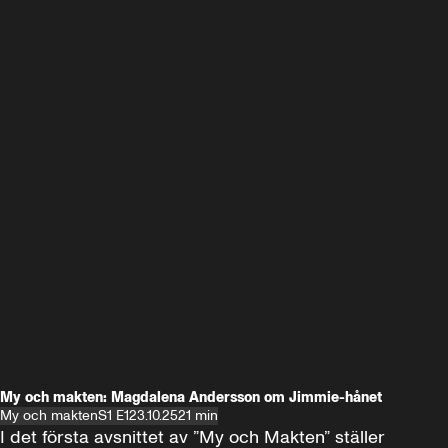
My och makten: Magdalena Andersson om Jimmie-hånet
My och makten
S1 E1
23.10.25
21 min
I det första avsnittet av ”My och Makten” ställer 