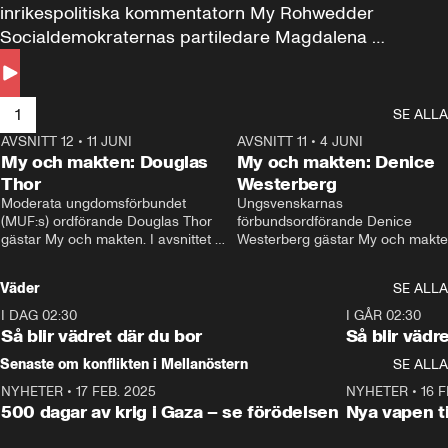
inrikespolitiska kommentatorn My Rohwedder 
Socialdemokraternas partiledare Magdalena 
Andersson till svars.
1
SE ALLA
AVSNITT 12
•
11 JUNI
26:27
AVSNITT 11
•
4 JUNI
2
My och makten: Douglas
My och makten: Denice
Thor
Westerberg
Moderata ungdomsförbundet 
Ungsvenskarnas 
(MUF:s) ordförande Douglas Thor 
förbundsordförande Denice 
gästar My och makten. I avsnittet 
Westerberg gästar My och makten.
diskuteras tonårsutvisningarna och 
avsnittet diskuteras migrationsfrå
hur Moderaterna ska locka väljare till 
och hur SD ska locka kvinnliga 
Väder
SE ALLA
valet i höst. 
väljare. 
I DAG 02:30
1:06
I GÅR 02:30
Så blir vädret där du bor
Så blir vädr
Senaste om konflikten i Mellanöstern
SE ALLA
NYHETER
•
17 FEB. 2025
0:45
NYHETER
•
16 F
500 dagar av krig i Gaza – se förödelsen
Nya vapen ti