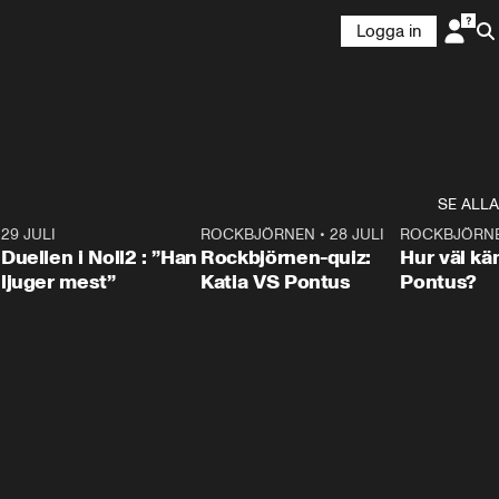
Logga in
SE ALLA
9
29 JULI
0:47
ROCKBJÖRNEN
•
28 JULI
0:15
ROCKBJÖRN
Duellen i Noll2 : ”Han
Rockbjörnen-quiz:
Hur väl kä
ljuger mest”
Katia VS Pontus
Pontus?