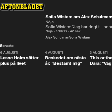
Sofia Wistam om Alex Schulman: "
Nöje
Sofia Wistam: "Jag har ringt till h
Nöje
•
17.06.18
•
42 sek
Alex Schulman
Sofia Wistam
Senaste
6 AUGUSTI
1:04
4 AUGUSTI
0:24
3 AUGUSTI
Lasse Holm sätter
Beskedet om nästa
This or th
plus på livet
år: ”Bestämt mig”
Dara: ”Väg