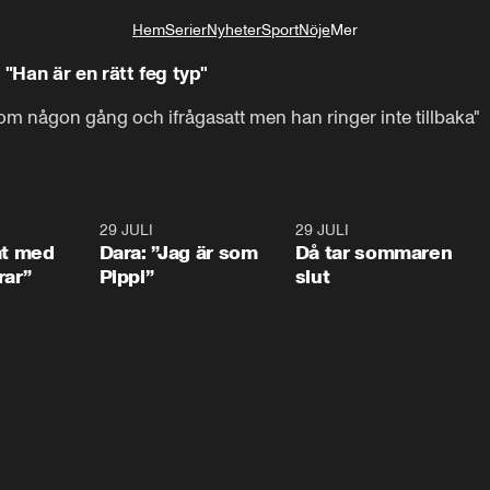
Hem
Serier
Nyheter
Sport
Nöje
Mer
Livsstil
Han är en rätt feg typ"
onom någon gång och ifrågasatt men han ringer inte tillbaka"
1:02
29 JULI
0:41
29 JULI
0:3
at med
Dara: ”Jag är som
Då tar sommaren
rar”
Pippi”
slut