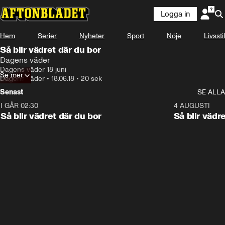
Logga in
Hem
Serier
Nyheter
Sport
Nöje
Livsstil
Så blir vädret där du bor
Dagens väder
Dagens väder 18 juni
Se mer
Dagens väder
•
18.06.18
•
20 sek
Senast
SE ALLA
I GÅR 02:30
1:06
4 AUGUSTI
Så blir vädret där du bor
Så blir vädr