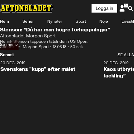
Logga in
Hem
Serier
Nyheter
Sport
Nöje
Livsstil
Stenson: ”Då har man högre förhoppningar”
Aftonbladet Morgon Sport
Henrik Stenson tappade i tätstriden i US Open.
Se mer
Aftonbladet Morgon Sport
•
18.06.18
•
50 sek
Senast
SE ALLA
20 DEC. 2019
0:44
20 DEC. 2019
Svenskens "kupp" efter målet
Kaos utbryte
tackling”