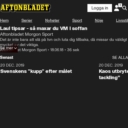
Logga in
Hem
Serier
Nyheter
Sport
Nöje
Livsstil
Laul tipsar - så maxar du VM i soffan
Aftonbladet Morgon Sport
Det är inte bara att slå på tvn och luta dig tillbaka, då missar du väldigt 
mycket av det viktiga.
Se mer
Aftonbladet Morgon Sport
•
18.06.18
•
36 sek
Senast
SE ALLA
20 DEC. 2019
0:44
20 DEC. 2019
Svenskens "kupp" efter målet
Kaos utbryte
tackling”