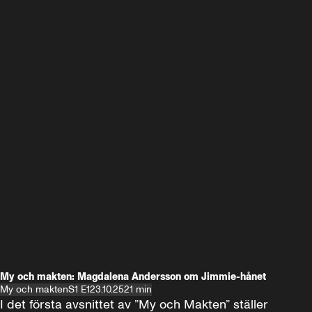
My och makten: Magdalena Andersson om Jimmie-hånet
My och makten
S1 E1
23.10.25
21 min
I det första avsnittet av ”My och Makten” ställer 