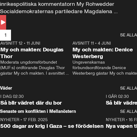
inrikespolitiska kommentatorn My Rohwedder 
Socialdemokraternas partiledare Magdalena 
Andersson till svars.
1
SE ALLA
AVSNITT 12
•
11 JUNI
26:27
AVSNITT 11
•
4 JUNI
2
My och makten: Douglas
My och makten: Denice
Thor
Westerberg
Moderata ungdomsförbundet 
Ungsvenskarnas 
(MUF:s) ordförande Douglas Thor 
förbundsordförande Denice 
gästar My och makten. I avsnittet 
Westerberg gästar My och makten.
diskuteras tonårsutvisningarna och 
avsnittet diskuteras migrationsfrå
hur Moderaterna ska locka väljare till 
och hur SD ska locka kvinnliga 
Väder
SE ALLA
valet i höst. 
väljare. 
I DAG 02:30
1:06
I GÅR 02:30
Så blir vädret där du bor
Så blir vädr
Senaste om konflikten i Mellanöstern
SE ALLA
NYHETER
•
17 FEB. 2025
0:45
NYHETER
•
16 F
500 dagar av krig i Gaza – se förödelsen
Nya vapen ti