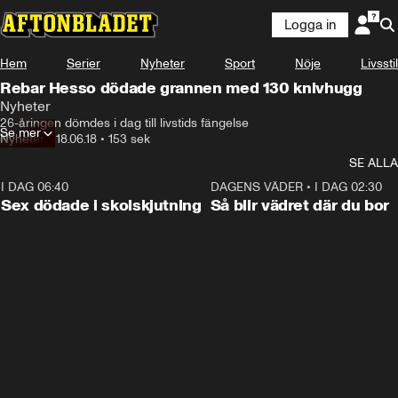
Logga in
Hem
Serier
Nyheter
Sport
Nöje
Livsstil
Rebar Hesso dödade grannen med 130 knivhugg
Nyheter
26-åringen dömdes i dag till livstids fängelse
Se mer
Nyheter
•
18.06.18
•
153 sek
SE ALLA
I DAG 06:40
0:35
DAGENS VÄDER
•
I DAG 02:30
Sex dödade i skolskjutning
Så blir vädret där du bor