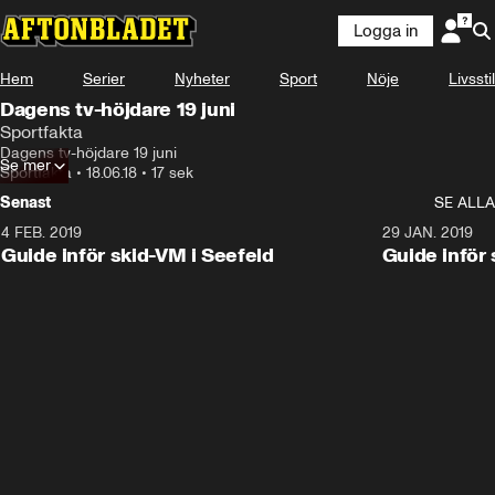
Logga in
Hem
Serier
Nyheter
Sport
Nöje
Livsstil
Dagens tv-höjdare 19 juni
Sportfakta
Dagens tv-höjdare 19 juni
Se mer
Sportfakta
•
18.06.18
•
17 sek
Senast
SE ALLA
4 FEB. 2019
0:48
29 JAN. 2019
Guide inför skid-VM i Seefeld
Guide inför