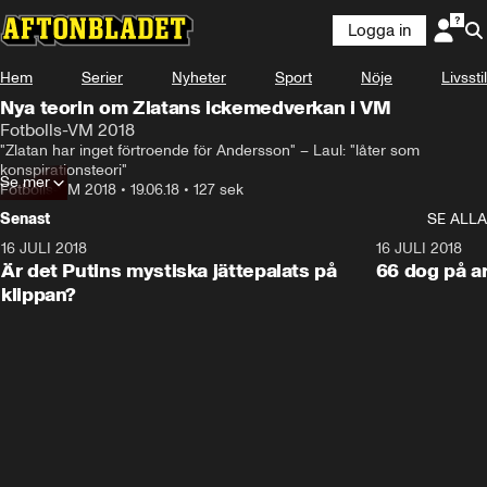
Logga in
Hem
Serier
Nyheter
Sport
Nöje
Livsstil
Nya teorin om Zlatans ickemedverkan i VM
Fotbolls-VM 2018
"Zlatan har inget förtroende för Andersson" – Laul: "låter som 
konspirationsteori"
Se mer
Fotbolls-VM 2018
•
19.06.18
•
127 sek
Senast
SE ALLA
16 JULI 2018
1:05:59
16 JULI 2018
Är det Putins mystiska jättepalats på
66 dog på a
klippan?