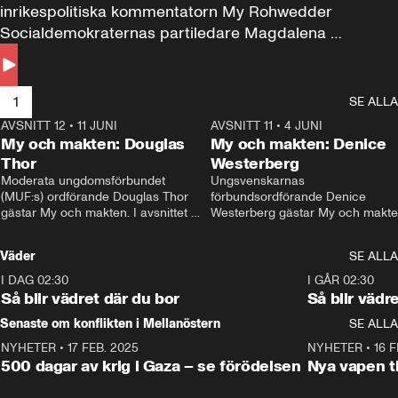
inrikespolitiska kommentatorn My Rohwedder 
Socialdemokraternas partiledare Magdalena 
Andersson till svars.
1
SE ALLA
AVSNITT 12
•
11 JUNI
26:27
AVSNITT 11
•
4 JUNI
2
My och makten: Douglas
My och makten: Denice
Thor
Westerberg
Moderata ungdomsförbundet 
Ungsvenskarnas 
(MUF:s) ordförande Douglas Thor 
förbundsordförande Denice 
gästar My och makten. I avsnittet 
Westerberg gästar My och makten.
diskuteras tonårsutvisningarna och 
avsnittet diskuteras migrationsfrå
hur Moderaterna ska locka väljare till 
och hur SD ska locka kvinnliga 
Väder
SE ALLA
valet i höst. 
väljare. 
I DAG 02:30
1:06
I GÅR 02:30
Så blir vädret där du bor
Så blir vädr
Senaste om konflikten i Mellanöstern
SE ALLA
NYHETER
•
17 FEB. 2025
0:45
NYHETER
•
16 F
500 dagar av krig i Gaza – se förödelsen
Nya vapen ti