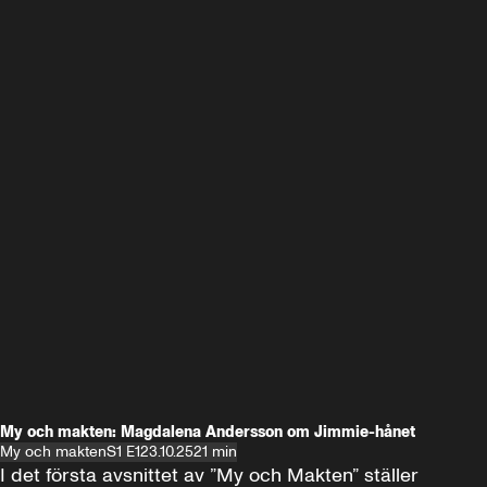
My och makten: Magdalena Andersson om Jimmie-hånet
My och makten
S1 E1
23.10.25
21 min
I det första avsnittet av ”My och Makten” ställer 