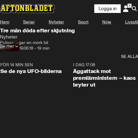
Logga in
Hem
Serier
Nyheter
Sport
Nöje
Livsstil
Tre män döda efter skjutning
Nyheter
Polisen jagar en mörk bil
Se mer
Nyheter
•
19.06.18
•
19 min
SE ALLA
FÖR 14 MIN SEN
0:36
I DAG 17:08
Se de nya UFO-bilderna
Äggattack mot
premiärministern – kaos
bryter ut