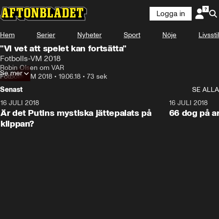
Logga in
Hem
Serier
Nyheter
Sport
Nöje
Livsstil
"Vi vet att spelet kan fortsätta"
Fotbolls-VM 2018
Robin Olsen om VAR
Se mer
Fotbolls-VM 2018
•
19.06.18
•
73 sek
Senast
SE ALLA
16 JULI 2018
1:05:59
16 JULI 2018
Är det Putins mystiska jättepalats på
66 dog på a
klippan?