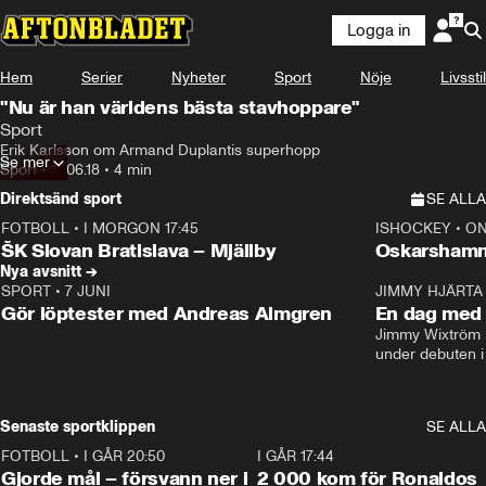
Logga in
Hem
Serier
Nyheter
Sport
Nöje
Livsstil
"Nu är han världens bästa stavhoppare"
Sport
Erik Karlsson om Armand Duplantis superhopp
Se mer
Sport
•
19.06.18
•
4 min
Direktsänd sport
SE ALLA
FOTBOLL
•
I MORGON 17:45
ISHOCKEY
•
ON
Plus
Plus
ŠK Slovan Bratislava – Mjällby
Oskarshamn
Nya avsnitt →
SPORT
•
7 JUNI
16:36
JIMMY HJÄRTA
Gör löptester med Andreas Almgren
En dag med 
Jimmy Wixtröm 
under debuten i
Senaste sportklippen
SE ALLA
FOTBOLL
•
I GÅR 20:50
0:31
I GÅR 17:44
Gjorde mål – försvann ner i
2 000 kom för Ronaldos