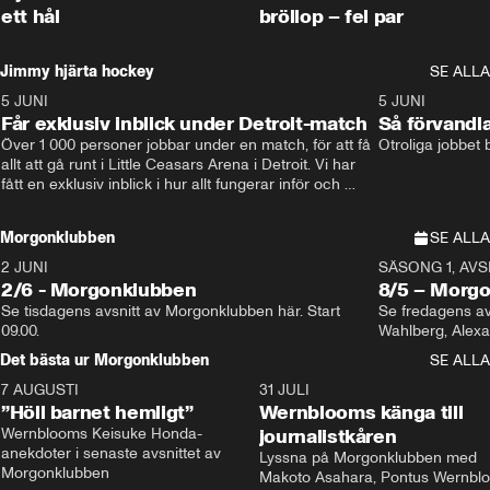
ett hål
bröllop – fel par
Jimmy hjärta hockey
SE ALLA
5 JUNI
11:14
5 JUNI
Får exklusiv inblick under Detroit-match
Så förvandl
Över 1 000 personer jobbar under en match, för att få 
Otroliga jobbet
allt att gå runt i Little Ceasars Arena i Detroit. Vi har 
fått en exklusiv inblick i hur allt fungerar inför och 
under match i världens bästa hockeyliga
Morgonklubben
SE ALLA
2 JUNI
SÄSONG 1, AVSN
2/6 - Morgonklubben
8/5 – Morg
Se tisdagens avsnitt av Morgonklubben här. Start 
Se fredagens av
09.00. 
Det bästa ur Morgonklubben
SE ALLA
7 AUGUSTI
1:14
31 JULI
”Höll barnet hemligt”
Wernblooms känga till
Wernblooms Keisuke Honda-
journalistkåren
anekdoter i senaste avsnittet av 
Lyssna på Morgonklubben med 
Morgonklubben
Makoto Asahara, Pontus Wernblo