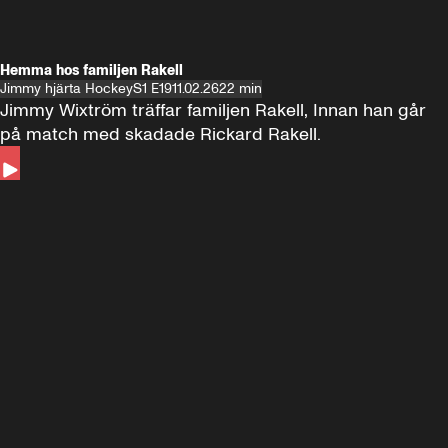
Hemma hos familjen Rakell
Jimmy hjärta Hockey
S1 E19
11.02.26
22 min
Jimmy Wixtröm träffar familjen Rakell, Innan han går 
på match med skadade Rickard Rakell.
Andra sidan
FOTBOLL
•
17 JUNI 2024
12:58
FOTBOLL
•
19 
Träffar Emil Forsberg i New York
Hemma hos A
Florida
60 minuter ⚽️⚽️⚽️
SE ALLA
18 JUNI
1:00:38
17 JUNI
Plus
Plus
60 minuter – bara om AIK
60 minuter
60 minuter 🏒 🥅 🏒
SE ALLA
7 JUNI
1:02:53
6 JUNI
Plus
60 minuter om Malmö Redhawks
60 minuter 