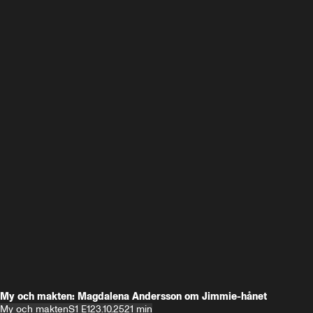
My och makten: Magdalena Andersson om Jimmie-hånet
My och makten
S1 E1
23.10.25
21 min