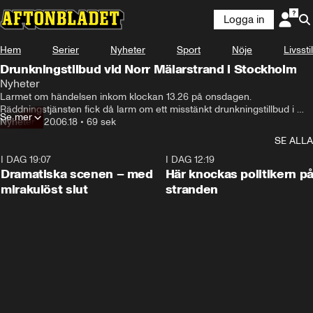
Logga in
Hem
Serier
Nyheter
Sport
Nöje
Livsstil
Drunkningstilbud vid Norr Mälarstrand i Stockholm
Nyheter
Larmet om händelsen inkom klockan 13.26 på onsdagen.

Räddningstjänsten fick då larm om ett misstänkt drunkningstillbud i 
Se mer
närheten av en brygga vid Norr Mälarstrand i Stockholm.

Nyheter
•
20.06.18
•
69 sek
Både polis och räddningstjänst befinner sig på platsen.

SE ALLA
– Privatpersoner har dragit upp en person ur vattnet och vi kom precis 
till platsen. Det är en pågående insats, säger Daniel Svärd vid 
I DAG 19:07
0:42
I DAG 12:19
Storstockholms räddningstjänst.
Dramatiska scenen – med
Här knockas politikern p
mirakulöst slut
stranden