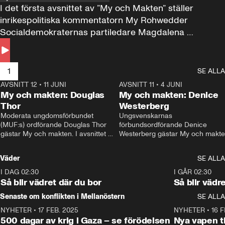
I det första avsnittet av ”My och Makten” ställer 
inrikespolitiska kommentatorn My Rohwedder 
Socialdemokraternas partiledare Magdalena 
Andersson till svars.
1
SE ALLA
AVSNITT 12
•
11 JUNI
26:27
AVSNITT 11
•
4 JUNI
2
My och makten: Douglas
My och makten: Denice
Thor
Westerberg
Moderata ungdomsförbundet 
Ungsvenskarnas 
(MUF:s) ordförande Douglas Thor 
förbundsordförande Denice 
gästar My och makten. I avsnittet 
Westerberg gästar My och makten.
diskuteras tonårsutvisningarna och 
avsnittet diskuteras migrationsfrå
hur Moderaterna ska locka väljare till 
och hur SD ska locka kvinnliga 
Väder
SE ALLA
valet i höst. 
väljare. 
I DAG 02:30
1:06
I GÅR 02:30
Så blir vädret där du bor
Så blir vädr
Senaste om konflikten i Mellanöstern
SE ALLA
NYHETER
•
17 FEB. 2025
0:45
NYHETER
•
16 F
500 dagar av krig i Gaza – se förödelsen
Nya vapen ti