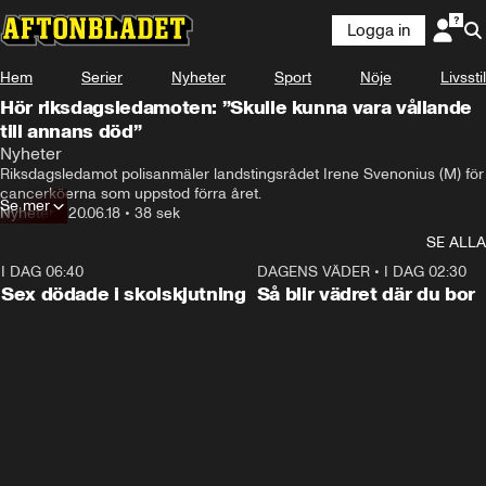
Logga in
Hem
Serier
Nyheter
Sport
Nöje
Livsstil
Hör riksdagsledamoten: ”Skulle kunna vara vållande
till annans död”
Nyheter
Riksdagsledamot polisanmäler landstingsrådet Irene Svenonius (M) för 
cancerköerna som uppstod förra året.
Se mer
Nyheter
•
20.06.18
•
38 sek
SE ALLA
I DAG 06:40
0:47
DAGENS VÄDER
•
I DAG 02:30
Sex dödade i skolskjutning
Så blir vädret där du bor