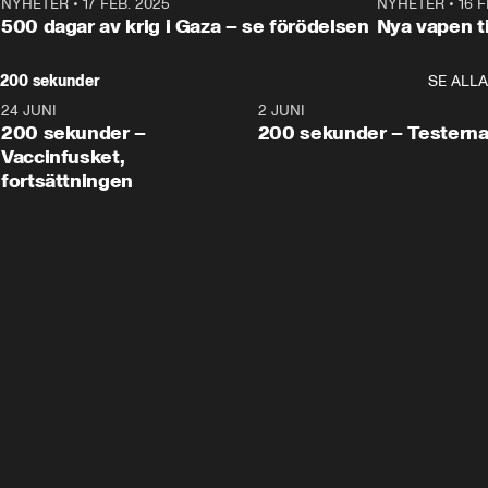
NYHETER
•
17 FEB. 2025
0:45
NYHETER
•
16 F
500 dagar av krig i Gaza – se förödelsen
Nya vapen ti
200 sekunder
SE ALLA
24 JUNI
5:00
2 JUNI
200 sekunder –
200 sekunder – Testern
Vaccinfusket,
fortsättningen