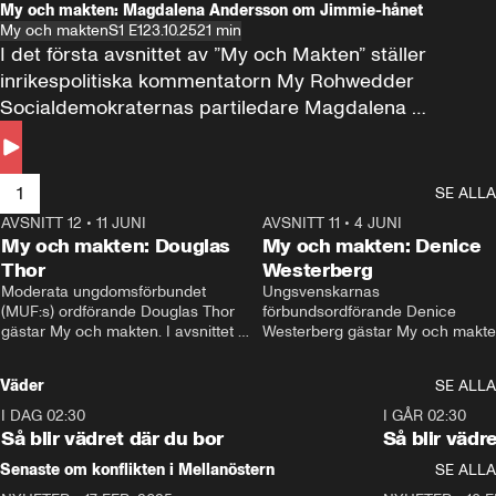
My och makten: Magdalena Andersson om Jimmie-hånet
My och makten
S1 E1
23.10.25
21 min
I det första avsnittet av ”My och Makten” ställer 
inrikespolitiska kommentatorn My Rohwedder 
Socialdemokraternas partiledare Magdalena 
Andersson till svars.
1
SE ALLA
AVSNITT 12
•
11 JUNI
26:27
AVSNITT 11
•
4 JUNI
2
My och makten: Douglas
My och makten: Denice
Thor
Westerberg
Moderata ungdomsförbundet 
Ungsvenskarnas 
(MUF:s) ordförande Douglas Thor 
förbundsordförande Denice 
gästar My och makten. I avsnittet 
Westerberg gästar My och makten.
diskuteras tonårsutvisningarna och 
avsnittet diskuteras migrationsfrå
hur Moderaterna ska locka väljare till 
och hur SD ska locka kvinnliga 
Väder
SE ALLA
valet i höst. 
väljare. 
I DAG 02:30
1:06
I GÅR 02:30
Så blir vädret där du bor
Så blir vädr
Senaste om konflikten i Mellanöstern
SE ALLA