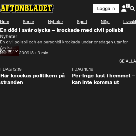
Logga in
Hem
Serier
Nyheter
Sport
Nöje
Livsstil
En död i svår olycka – krockade med civil polisbil
Nyheter
En civil polisbil och en personbil krockade under onsdagen utanför 
Arvika.

Se mer
En man i 60-årsåldern dog i olyckan.

Nyheter
•
20.06.18
•
3 min
Polisen har förts till sjukhus med ambulanshelikopter.
SE ALLA
I DAG 12:19
0:45
I DAG 10:16
Här knockas politikern på
Per-Inge fast i hemmet –
stranden
kan inte komma ut