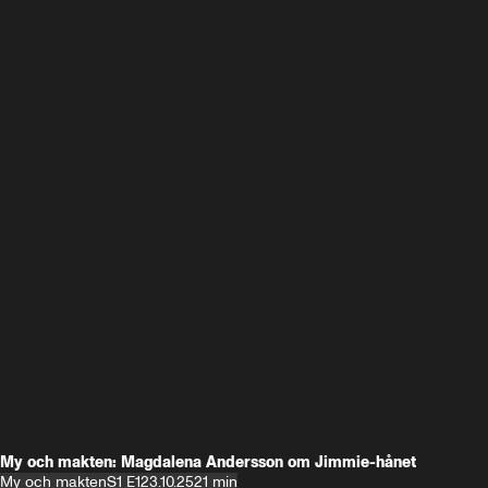
My och makten: Magdalena Andersson om Jimmie-hånet
My och makten
S1 E1
23.10.25
21 min