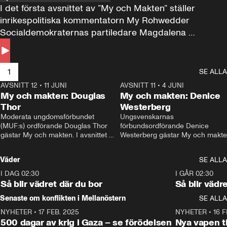
I det första avsnittet av ”My och Makten” ställer 
inrikespolitiska kommentatorn My Rohwedder 
Socialdemokraternas partiledare Magdalena 
Andersson till svars.
1
SE ALLA
AVSNITT 12
•
11 JUNI
26:27
AVSNITT 11
•
4 JUNI
2
My och makten: Douglas
My och makten: Denice
Thor
Westerberg
Moderata ungdomsförbundet 
Ungsvenskarnas 
(MUF:s) ordförande Douglas Thor 
förbundsordförande Denice 
gästar My och makten. I avsnittet 
Westerberg gästar My och makten.
diskuteras tonårsutvisningarna och 
avsnittet diskuteras migrationsfrå
hur Moderaterna ska locka väljare till 
och hur SD ska locka kvinnliga 
Väder
SE ALLA
valet i höst. 
väljare. 
I DAG 02:30
1:06
I GÅR 02:30
Så blir vädret där du bor
Så blir vädr
Senaste om konflikten i Mellanöstern
SE ALLA
NYHETER
•
17 FEB. 2025
0:45
NYHETER
•
16 F
500 dagar av krig i Gaza – se förödelsen
Nya vapen ti