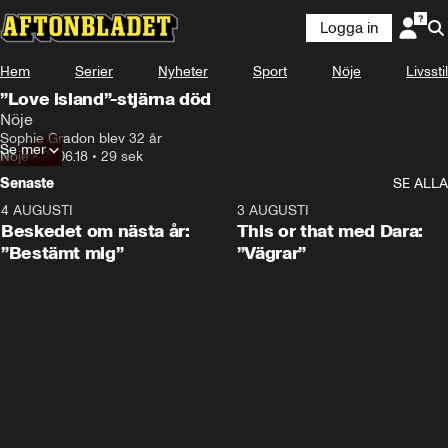
Logga in
Hem
Serier
Nyheter
Sport
Nöje
Livsstil
”Love island”-stjärna död
Nöje
Sophie Gradon blev 32 år
Se mer
Nöje
•
21.06.18
•
29 sek
Senaste
SE ALLA
4 AUGUSTI
0:24
3 AUGUSTI
Beskedet om nästa år:
This or that med Dara:
”Bestämt mig”
”Vägrar”