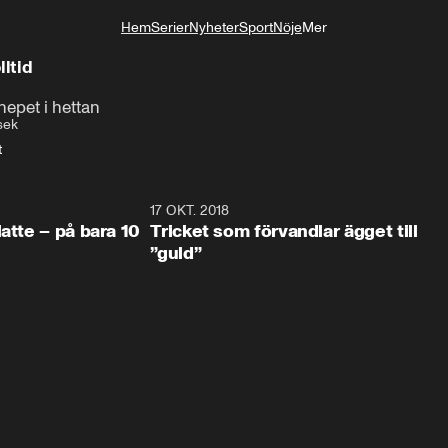
Hem
Serier
Nyheter
Sport
Nöje
Mer
Livsstil
lltid
nepet i hettan
sek
t
1:10
17 OKT. 2018
1:3
 bara 10
Tricket som förvandlar ägget till
”guld”