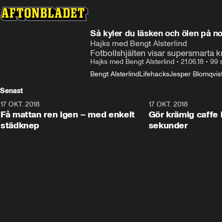
Så kyler du läsken och ölen på no
Hajks med Bengt Alsterlind
Fotbollshjälten visar supersmarta k
Hajks med Bengt Alsterlind
•
21.06.18
•
99 
Bengt Alsterlind
Lifehacks
Jesper Blomqvis
Senast
17 OKT. 2018
1:20
17 OKT. 2018
Få mattan ren igen – med enkelt
Gör krämig caffe latte – på
städknep
sekunder