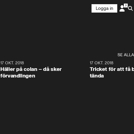
Logga in
SE ALLA
0
17 OKT. 2018
1:10
17 OKT. 2018
Häller på colan – då sker
Tricket för att få 
förvandlingen
tända