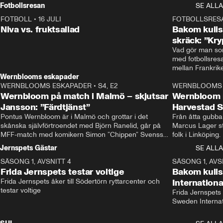
Rydström tar över
Fotbollsresan
SE ALLA
FOTBOLL
•
16 JULI
0:44
FOTBOLLSRES
Niva vs. fruktsallad
Bakom kulis
skräck: ”Kry
Vad gör man som
med fotbollsres
Wernblooms eskapader
WERNBLOOMS ESKAPADER
•
S4, E2
38:23
WERNBLOOMS 
Wernbloom på match i Malmö – skjutsar
Wernbloom 
Jansson: ”Färdtjänst”
Harvestad 
Pontus Wernbloom är i Malmö och grottar i det 
Från åtta gubbar 
skånska självförtroendet med Björn Ranelid, går på 
Marcus Lager sta
MFF-match med komikern Simon ”Chippen” Svensson 
folk i Linköping
och hjälper skadade stjärnbacken Pontus Jansson 
och Wernbloom kl
Jernspets Gästar
SE ALLA
hem. 
SÄSONG 1, AVSNITT 4
13:37
SÄSONG 1, AVS
Frida Jernspets testar voltige
Bakom kuli
Frida Jernspets åker till Södertörn ryttarcenter och 
Internation
testar voltige
Frida Jernspets 
Sweden Interna