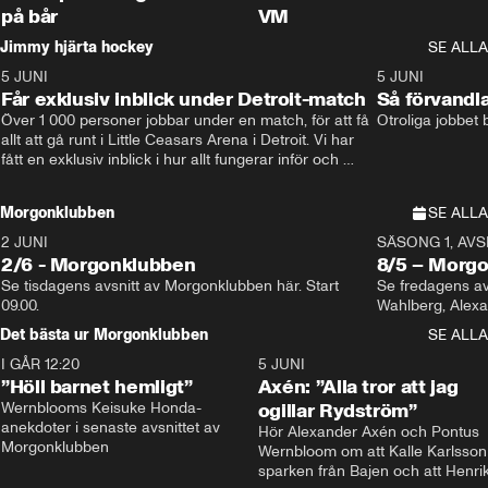
på bår
VM
Jimmy hjärta hockey
SE ALLA
5 JUNI
11:14
5 JUNI
Får exklusiv inblick under Detroit-match
Så förvandl
Över 1 000 personer jobbar under en match, för att få 
Otroliga jobbet
allt att gå runt i Little Ceasars Arena i Detroit. Vi har 
fått en exklusiv inblick i hur allt fungerar inför och 
under match i världens bästa hockeyliga
Morgonklubben
SE ALLA
2 JUNI
SÄSONG 1, AVSN
2/6 - Morgonklubben
8/5 – Morg
Se tisdagens avsnitt av Morgonklubben här. Start 
Se fredagens av
09.00. 
Det bästa ur Morgonklubben
SE ALLA
I GÅR 12:20
1:14
5 JUNI
”Höll barnet hemligt”
Axén: ”Alla tror att jag
Wernblooms Keisuke Honda-
ogillar Rydström”
anekdoter i senaste avsnittet av 
Hör Alexander Axén och Pontus 
Morgonklubben
Wernbloom om att Kalle Karlsson 
sparken från Bajen och att Henrik