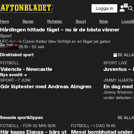
Logga in
Hem
Serier
Nyheter
Sport
Nöje
Livsstil
Hårdingen hittade fågel – nu är de bästa vänner
Sport
UFC-fajtern Calvin Kattar blev förföljd av en fågel på gatan.
Se mer
Sport
•
21.06.18
•
55 sek
Direktsänd sport
SE ALLA
FOTBOLL
SPORT LIVE
LIVE
Plus
Plus
Valencia - Newcastle
Juventus –
Nya avsnitt →
SPORT
•
7 JUNI
16:36
JIMMY HJÄRTA
Gör löptester med Andreas Almgren
En dag med 
Jimmy Wixtröm 
under debuten i
Senaste sportklippen
SE ALLA
FOTBOLL
•
FÖR 32 MIN SEN
1:07
FOTBOLL
•
I DAG 19:46
Här kapas Elanga – bärs ut
Messi bombhotad under