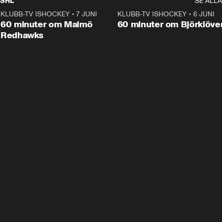
SHL
SE ALLA
KLUBB-TV ISHOCKEY
•
7 JUNI
1:02:53
KLUBB-TV ISHOCKEY
•
6 JUNI
1:0
Plus
60 minuter om Malmö
60 minuter om Björklöve
Redhawks