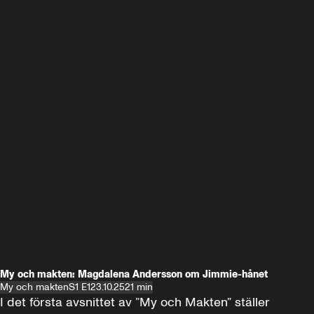
My och makten: Magdalena Andersson om Jimmie-hånet
My och makten
S1 E1
23.10.25
21 min
I det första avsnittet av ”My och Makten” ställer 