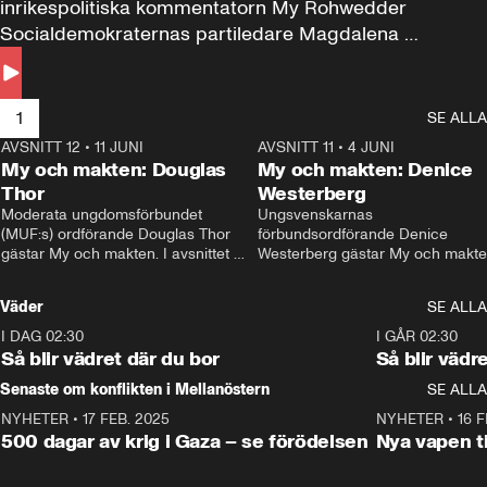
inrikespolitiska kommentatorn My Rohwedder 
Socialdemokraternas partiledare Magdalena 
Andersson till svars.
1
SE ALLA
AVSNITT 12
•
11 JUNI
26:27
AVSNITT 11
•
4 JUNI
2
My och makten: Douglas
My och makten: Denice
Thor
Westerberg
Moderata ungdomsförbundet 
Ungsvenskarnas 
(MUF:s) ordförande Douglas Thor 
förbundsordförande Denice 
gästar My och makten. I avsnittet 
Westerberg gästar My och makten.
diskuteras tonårsutvisningarna och 
avsnittet diskuteras migrationsfrå
hur Moderaterna ska locka väljare till 
och hur SD ska locka kvinnliga 
Väder
SE ALLA
valet i höst. 
väljare. 
I DAG 02:30
1:06
I GÅR 02:30
Så blir vädret där du bor
Så blir vädr
Senaste om konflikten i Mellanöstern
SE ALLA
NYHETER
•
17 FEB. 2025
0:45
NYHETER
•
16 F
500 dagar av krig i Gaza – se förödelsen
Nya vapen ti