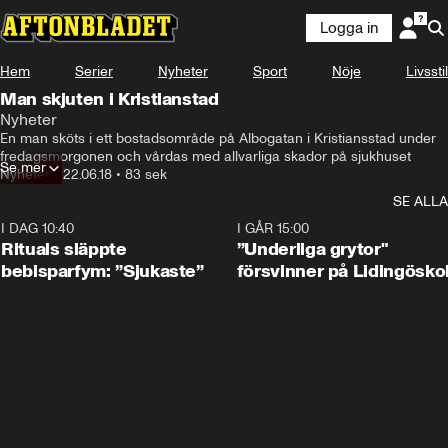
Logga in
Hem
Serier
Nyheter
Sport
Nöje
Livsstil
Man skjuten i Kristianstad
Nyheter
En man sköts i ett bostadsområde på Albogatan i Kristiansstad under 
fredagsmorgonen och vårdas med allvarliga skador på sjukhuset
Se mer
Nyheter
•
22.06.18
•
83 sek
SE ALLA
I DAG 10:40
1:01
I GÅR 15:00
Rituals släppte
”Underliga grytor"
bebisparfym: ”Sjukaste”
försvinner på Lidingösko