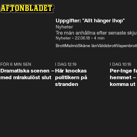
Uppgifter: "Allt hänger ihop"
Nyheter
Tre män anhållna efter senaste skj
Nyheter
•
22.06.18
•
4 min
Brott
Malmö
Skåne län
Våldsbrott
Vapenbrot
FÖR 6 MIN SEN
0:42
I DAG 12:19
0:45
I DAG 10:16
Dramatiska scenen –
Här knockas
Per-Inge fa
med mirakulöst slut
politikern på
hemmet – 
stranden
komma ut