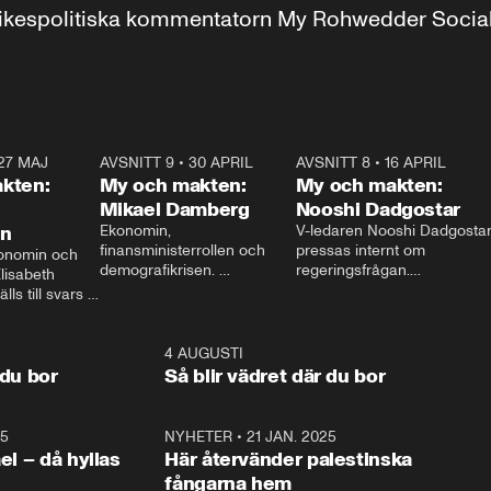
r inrikespolitiska kommentatorn My Rohwedder Soci
27 MAJ
3:51
AVSNITT 9
•
30 APRIL
24:00
AVSNITT 8
•
16 APRIL
25:1
kten:
My och makten:
My och makten:
Mikael Damberg
Nooshi Dadgostar
on
Ekonomin, 
V-ledaren Nooshi Dadgostar
finansministerrollen och 
pressas internt om 
onomin och 
demografikrisen. 
regeringsfrågan.

lisabeth 
Oppositionen ställs till svars 
I Aftonbladets 
ls till svars 
när Socialdemokraternas 
partiledarutfrågning ”My 
stern gästar 
Mikael Damberg gästar My 
och Makten” sätter hon ner 
My och Makten. 
och Makten. 
foten mot kritikerna:

1:06
4 AUGUSTI
1:0
– Vi ställer upp i val. Ska vi 
 du bor
Så blir vädret där du bor
vara med så sitter vi förstås 
25
1:22
NYHETER
•
21 JAN. 2025
0:5
ael – då hyllas
Här återvänder palestinska
fångarna hem