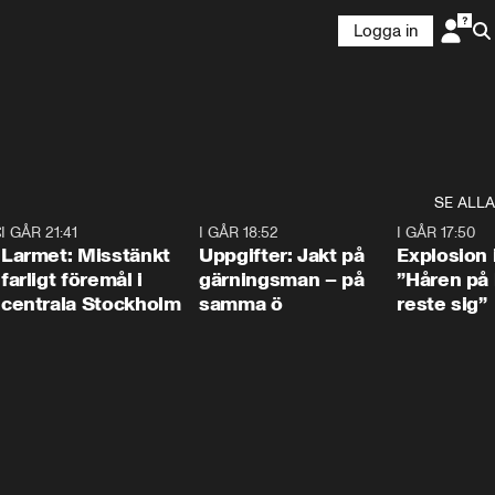
Logga in
SE ALLA
:30
6
I GÅR 21:41
0:35
I GÅR 18:52
0:33
I GÅR 17:50
Larmet: Misstänkt
Uppgifter: Jakt på
Explosion 
farligt föremål i
gärningsman – på
”Håren på
centrala Stockholm
samma ö
reste sig”