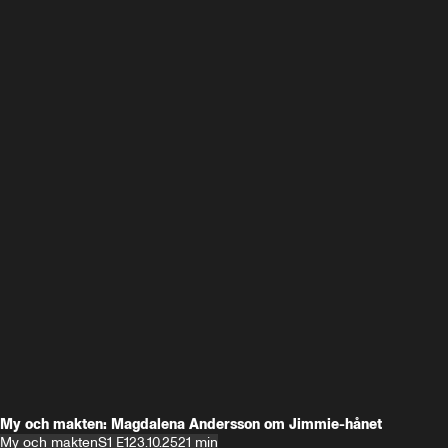
My och makten: Magdalena Andersson om Jimmie-hånet
My och makten
S1 E1
23.10.25
21 min