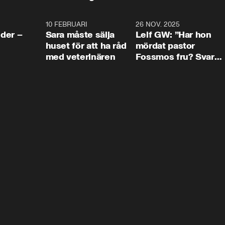
4:24
10 FEBRUARI
4:13
26 NOV. 2025
8:1
der –
Sara måste sälja
Leif GW: ”Har hon
huset för att ha råd
mördat pastor
med veterinären
Fossmos fru? Svar
nej.”