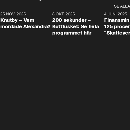
SE ALLA
3
25 NOV. 2025
31:05
8 OKT. 2025
4:29
4 JUNI 2025
Knutby – Vem
200 sekunder –
Finansmin
mördade Alexandra?
Köttfusket: Se hela
125 procent
programmet här
"Skattever
viktig uppg