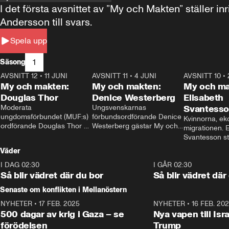
I det första avsnittet av ”My och Makten” ställe
Andersson till svars.
Spela upp
1
Säsong
AVSNITT 12
•
11 JUNI
26:27
AVSNITT 11
•
4 JUNI
23:40
AVSNITT 10
•
My och makten:
My och makten:
My och ma
Douglas Thor
Denice Westerberg
Elisabeth
Moderata 
Ungsvenskarnas 
Svantess
ungdomsförbundet (MUF:s) 
förbundsordförande Denice 
Kvinnorna, ek
ordförande Douglas Thor 
Westerberg gästar My och 
migrationen. E
gästar My och makten. I 
makten. I avsnittet 
Svantesson stäl
avsnittet diskuteras 
diskuteras migrationsfrågan 
när finansmini
Väder
tonårsutvisningarna och hur 
och hur SD ska locka 
Moderaterna ska locka 
kvinnliga väljare. 
I DAG 02:30
1:06
I GÅR 02:30
väljare till valet i höst. 
Så blir vädret där du bor
Så blir vädret där
Senaste om konflikten i Mellanöstern
NYHETER
•
17 FEB. 2025
0:45
NYHETER
•
16 FEB. 20
500 dagar av krig i Gaza – se
Nya vapen till Isr
förödelsen
Trump