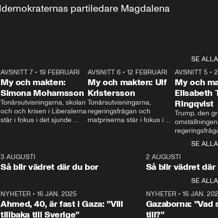
aldemokraternas partiledare Magdalena 
SE ALLA
7
AVSNITT 7
•
19 FEBRUARI
24:30
AVSNITT 6
•
12 FEBRUARI
27:30
AVSNITT 5
•
My och makten:
My och makten: Ulf
My och ma
Simona Mohamsson
Kristersson
Elisabeth
 
Tonårsutvisningarna, skolan 
Tonårsutvisningarna, 
Ringqvist
och och krisen i Liberalerna 
regeringsfrågan och 
Trump, den gr
står i fokus i det sjunde 
matpriserna står i fokus i 
omställningen
avsnittet av ”My och 
det sjätte avsnittet av ”My 
regeringsfråga
makten”. Se när 
och makten”. Se när 
centrum i det 
SE ALLA
Aftonbladets inrikespolitiska 
Aftonbladets inrikespolitiska 
avsnittet av ”
kommentator My 
kommentator My 
6
3 AUGUSTI
1:06
2 AUGUSTI
Makten”. Se nä
Rohwedder ställer 
Rohwedder ställer 
Så blir vädret där du bor
Så blir vädret där
Aftonbladets in
utbildnings- och 
statsminister Ulf Kristersson 
kommentator 
SE ALLA
integrationsminister Simona 
till svars.
Rohwedder stäl
Mohamsson till svars.
Centerpartiets
2
NYHETER
•
16 JAN. 2025
1:01
NYHETER
•
16 JAN. 20
Thand Ring till
Ahmed, 40, är fast i Gaza: ”Vill
Gazaborna: ”Vad s
tillbaka till Sverige”
till?”