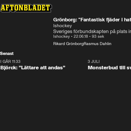
Grönborg: "Fantastisk fjäder i ha
Ishockey
Sveriges förbundskapten på plats in
Ishockey
•
22.06.18
•
93 sek
Rikard Grönborg
Rasmus Dahlin
Senast
I GÅR 11:33
2:08
3 JULI
Björck: ”Lättare att andas”
Monsterbud till 