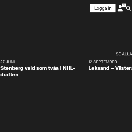
Logga in
SE ALLA
9
27 JUNI
0:49
12 SEPTEMBER
Plus
Stenberg vald som tvåa i NHL-
Leksand – Väster
draften