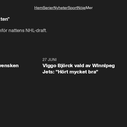
Hem
Serier
Nyheter
Sport
Nöje
Mer
Livsstil
tten"
för nattens NHL-draft.
0:30
27 JUNI
0:4
svensken
Viggo Björck vald av Winnipeg
Jets: ”Hört mycket bra”