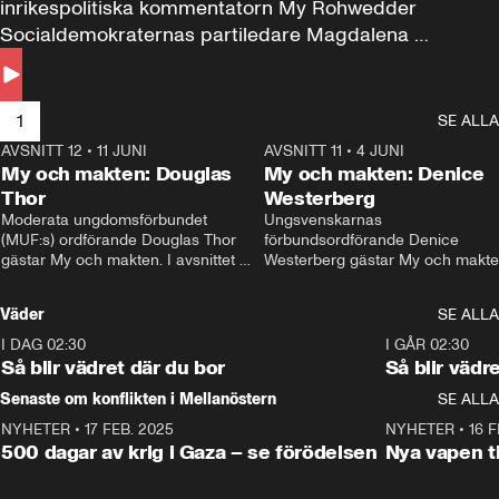
inrikespolitiska kommentatorn My Rohwedder 
Socialdemokraternas partiledare Magdalena 
Andersson till svars.
1
SE ALLA
AVSNITT 12
•
11 JUNI
26:27
AVSNITT 11
•
4 JUNI
2
My och makten: Douglas
My och makten: Denice
Thor
Westerberg
Moderata ungdomsförbundet 
Ungsvenskarnas 
(MUF:s) ordförande Douglas Thor 
förbundsordförande Denice 
gästar My och makten. I avsnittet 
Westerberg gästar My och makten.
diskuteras tonårsutvisningarna och 
avsnittet diskuteras migrationsfrå
hur Moderaterna ska locka väljare till 
och hur SD ska locka kvinnliga 
Väder
SE ALLA
valet i höst. 
väljare. 
I DAG 02:30
1:06
I GÅR 02:30
Så blir vädret där du bor
Så blir vädr
Senaste om konflikten i Mellanöstern
SE ALLA
NYHETER
•
17 FEB. 2025
0:45
NYHETER
•
16 F
500 dagar av krig i Gaza – se förödelsen
Nya vapen ti