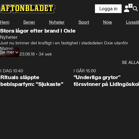
Logga in
Hem
Serier
Nyheter
Sport
Nöje
Livsstil
Stora lågor efter brand i Oxie
Nyheter
Just nu brinner det kraftigt i en fastighet i stadsdelen Oxie utanför 
Malmö.

Se mer
Ännu är det oklart om det finns människor inne i fastigheten.
Nyheter
•
23.06.18
•
34 sek
SE ALLA
I DAG 10:40
1:01
I GÅR 15:00
Rituals släppte
”Underliga grytor"
bebisparfym: ”Sjukaste”
försvinner på Lidingösko