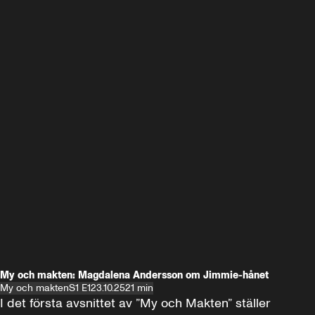
My och makten: Magdalena Andersson om Jimmie-hånet
My och makten
S1 E1
23.10.25
21 min
I det första avsnittet av ”My och Makten” ställer 